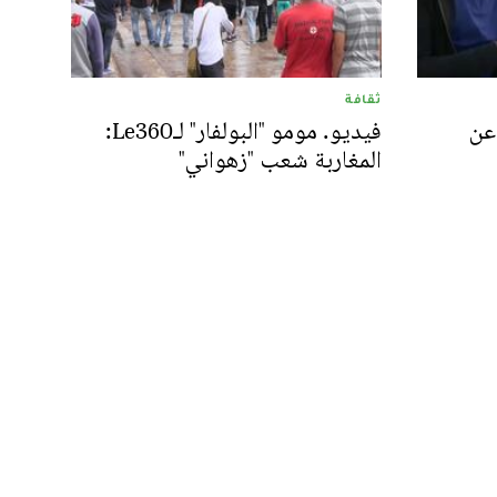
ثقافة
عن
فيديو. مومو "البولفار" لـLe360:
المغاربة شعب "زهواني"