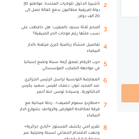
تأشيرة الدخول للولايات المتحدة: مواطنو 30
2
دولة إفريقية مطالبون بدفع كفالة تصل إلى
20 ألف دولار
أضخم ثلاثة سدود بالمغرب: هل حافظت على
3
نسب ملئها رغم موجات الحر الصيفية؟
تفاصيل منشأة رياضية كبرى مرتقبة بالدار
4
البيضاء
حرب الأرقام تعمق أزمة سبتة وتضع إسبانيا
5
في مواجهة التضارب المؤسساتي
المعارضة التونسية تراسل الرئيس الجزائري
6
عبد المجيد تبون: دعمك لقيس سعيد يكرس
الدكتاتورية.. وسيادة تونس خط أحمر
«مطارِدو سموم الصيف».. رحلة ميدانية مع
7
فرقة لمكافحة القوارض والزواحف بشوارع الدار
البيضاء
تقرير أمني يكشف المستور: «أيادي جزائرية»
8
وجهت الاقتحام الجماعي لسبتة ومليلية عبر
«غرفة قيادة رقمية»