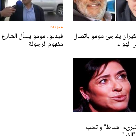
منوعات
كيران يفاجئ مومو باتصال
فيديو. مومو يسأل الشارع 
 الهواء
مفهوم الرجولة
برىء ''شباط'' و تحب
'الفد''