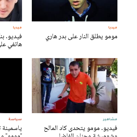
ميديا
ميديا
مومو يطلق النار على بدر هاري
فيديو. بن
هاتفي على
مشاهير
سياسة
فيديو. مومو يتحدى كاد المالح
ياسمينة ت
وشوميشة وحنان الفاضلي
''مومو'' و '