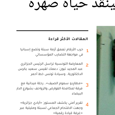
لينقذ حياة صهره
المقالات الأكثر قراءة
حرب الأرقام تعمق أزمة سبتة وتضع إسبانيا
1
في مواجهة التضارب المؤسساتي
المعارضة التونسية تراسل الرئيس الجزائري
2
عبد المجيد تبون: دعمك لقيس سعيد يكرس
الدكتاتورية.. وسيادة تونس خط أحمر
«مطارِدو سموم الصيف».. رحلة ميدانية مع
3
فرقة لمكافحة القوارض والزواحف بشوارع الدار
البيضاء
تقرير أمني يكشف المستور: «أيادي جزائرية»
4
وجهت الاقتحام الجماعي لسبتة ومليلية عبر
«غرفة قيادة رقمية»