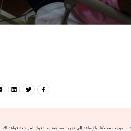
لات بموجب مقالاتنا، بالإضافة إلى تجربة مساهمتك، ندعوك لمراجعة قواعد الاس