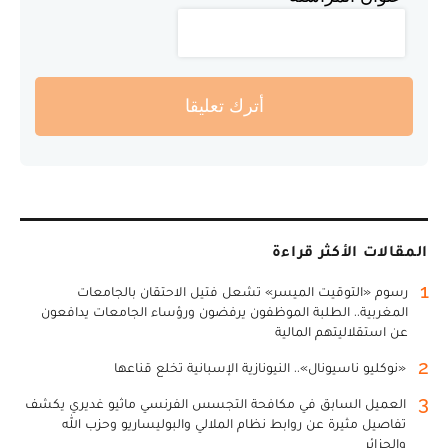
أترك تعليقا
المقالات الأكثر قراءة
1
رسوم «التوقيت الميسر» تشعل فتيل الاحتقان بالجامعات
المغربية.. الطلبة الموظفون يرفضون ورؤساء الجامعات يدافعون
عن استقلاليتهم المالية
2
«نوكليو ناسيونال».. النيونازية الإسبانية تخلع قناعها
3
العميل السابق في مكافحة التجسس الفرنسي ماثيو غديري يكشف
تفاصيل مثيرة عن روابط نظام الملالي والبوليساريو وحزب الله
والجزائر