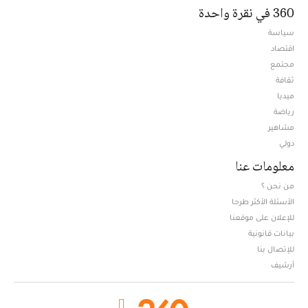
360 في نقرة واحدة
سياسة
اقتصاد
مجتمع
ثقافة
ميديا
Opens in new window
رياضة
مشاهير
دولي
معلومات عنا
من نحن ؟
الأسئلة الأكثر طرحا
للإعلان على موقعنا
بيانات قانونية
للإتصال بنا
أرشيف