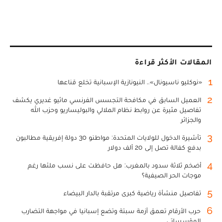
المقالات الأكثر قراءة
1
«نوكليو ناسيونال».. النيونازية الإسبانية تخلع قناعها
2
العميل السابق في مكافحة التجسس الفرنسي ماثيو غديري يكشف
تفاصيل مثيرة عن روابط نظام الملالي والبوليساريو وحزب الله
والجزائر
3
تأشيرة الدخول للولايات المتحدة: مواطنو 30 دولة إفريقية مطالبون
بدفع كفالة تصل إلى 20 ألف دولار
4
أضخم ثلاثة سدود بالمغرب: هل حافظت على نسب ملئها رغم
موجات الحر الصيفية؟
5
تفاصيل منشأة رياضية كبرى مرتقبة بالدار البيضاء
6
حرب الأرقام تعمق أزمة سبتة وتضع إسبانيا في مواجهة التضارب
المؤسساتي