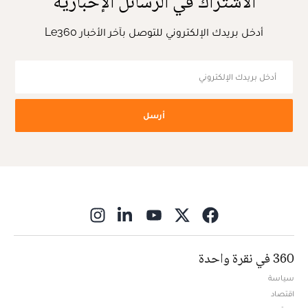
الاشتراك في الرسائل الإخبارية
أدخل بريدك الإلكتروني للتوصل بآخر الأخبار Le360
أرسل
ns in new window
360 في نقرة واحدة
سياسة
اقتصاد