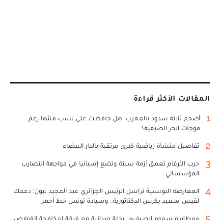
المقالات الأكثر قراءة
1
أضخم ثلاثة سدود بالمغرب: هل حافظت على نسب ملئها رغم
موجات الحر الصيفية؟
2
تفاصيل منشأة رياضية كبرى مرتقبة بالدار البيضاء
3
حرب الأرقام تعمق أزمة سبتة وتضع إسبانيا في مواجهة التضارب
المؤسساتي
4
المعارضة التونسية تراسل الرئيس الجزائري عبد المجيد تبون: دعمك
لقيس سعيد يكرس الدكتاتورية.. وسيادة تونس خط أحمر
5
«مطارِدو سموم الصيف».. رحلة ميدانية مع فرقة لمكافحة القوارض