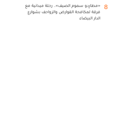
«مطارِدو سموم الصيف».. رحلة ميدانية مع
8
فرقة لمكافحة القوارض والزواحف بشوارع
الدار البيضاء