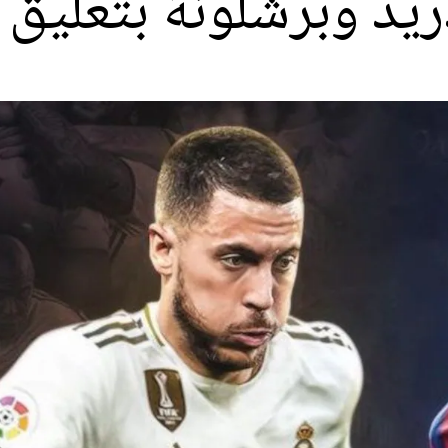
دريد وبرشلونة بتعليق