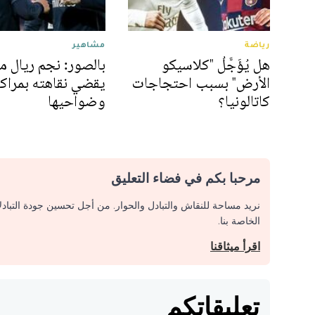
رياضة
مشاهير
هل يُؤَجَّلُ "كلاسيكو
بالصور: نجم ريال م
الأرض" بسبب احتجاجات
يقضي نقاهته بمرا
كاتالونيا؟
وضواحيها
مرحبا بكم في فضاء التعليق
نريد مساحة للنقاش والتبادل والحوار. من أجل تحسين جودة التباد
الخاصة بنا.
اقرأ ميثاقنا
تعليقاتكم