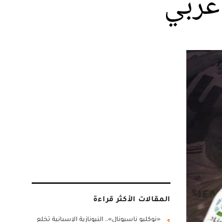
 عربي
المقالات الأكثر قراءة
«نوكليو ناسيونال».. النيونازية الإسبانية تخلع
1