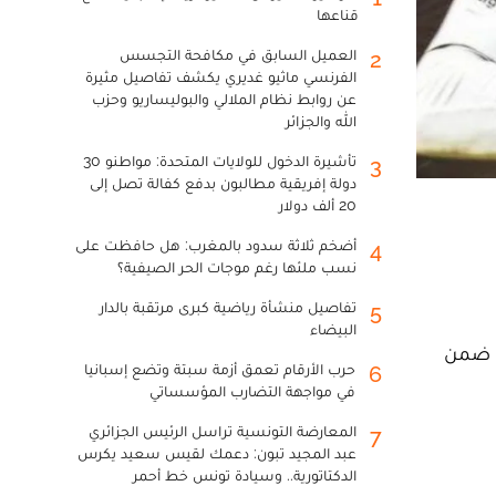
قناعها
العميل السابق في مكافحة التجسس
2
الفرنسي ماثيو غديري يكشف تفاصيل مثيرة
عن روابط نظام الملالي والبوليساريو وحزب
الله والجزائر
تأشيرة الدخول للولايات المتحدة: مواطنو 30
3
دولة إفريقية مطالبون بدفع كفالة تصل إلى
20 ألف دولار
أضخم ثلاثة سدود بالمغرب: هل حافظت على
4
نسب ملئها رغم موجات الحر الصيفية؟
تفاصيل منشأة رياضية كبرى مرتقبة بالدار
5
البيضاء
ك ضمن
حرب الأرقام تعمق أزمة سبتة وتضع إسبانيا
6
في مواجهة التضارب المؤسساتي
المعارضة التونسية تراسل الرئيس الجزائري
7
عبد المجيد تبون: دعمك لقيس سعيد يكرس
الدكتاتورية.. وسيادة تونس خط أحمر