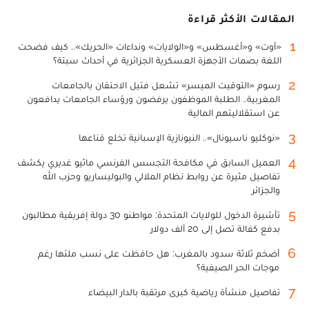
المقالات الأكثر قراءة
1
«أوت» و«أغسطس» و«الولايات» ونداءات «الحريك».. كيف فضحت
اللغة بصمات الأجهزة العسكرية الجزائرية في أحداث سبتة؟
2
رسوم «التوقيت الميسر» تشعل فتيل الاحتقان بالجامعات
المغربية.. الطلبة الموظفون يرفضون ورؤساء الجامعات يدافعون
عن استقلاليتهم المالية
3
«نوكليو ناسيونال».. النيونازية الإسبانية تخلع قناعها
4
العميل السابق في مكافحة التجسس الفرنسي ماثيو غديري يكشف
تفاصيل مثيرة عن روابط نظام الملالي والبوليساريو وحزب الله
والجزائر
5
تأشيرة الدخول للولايات المتحدة: مواطنو 30 دولة إفريقية مطالبون
بدفع كفالة تصل إلى 20 ألف دولار
6
أضخم ثلاثة سدود بالمغرب: هل حافظت على نسب ملئها رغم
موجات الحر الصيفية؟
7
تفاصيل منشأة رياضية كبرى مرتقبة بالدار البيضاء