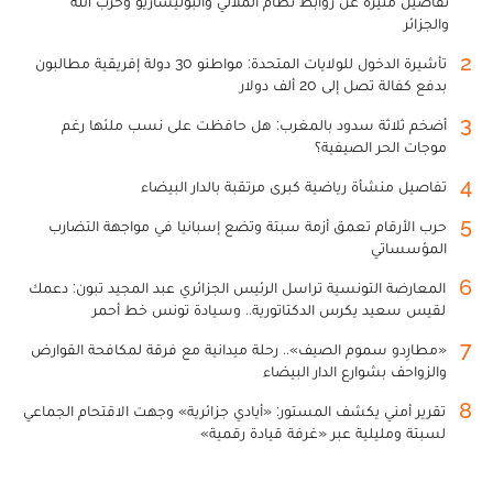
تفاصيل مثيرة عن روابط نظام الملالي والبوليساريو وحزب الله
والجزائر
2
تأشيرة الدخول للولايات المتحدة: مواطنو 30 دولة إفريقية مطالبون
بدفع كفالة تصل إلى 20 ألف دولار
3
أضخم ثلاثة سدود بالمغرب: هل حافظت على نسب ملئها رغم
موجات الحر الصيفية؟
4
تفاصيل منشأة رياضية كبرى مرتقبة بالدار البيضاء
5
حرب الأرقام تعمق أزمة سبتة وتضع إسبانيا في مواجهة التضارب
المؤسساتي
6
المعارضة التونسية تراسل الرئيس الجزائري عبد المجيد تبون: دعمك
لقيس سعيد يكرس الدكتاتورية.. وسيادة تونس خط أحمر
7
«مطارِدو سموم الصيف».. رحلة ميدانية مع فرقة لمكافحة القوارض
والزواحف بشوارع الدار البيضاء
8
تقرير أمني يكشف المستور: «أيادي جزائرية» وجهت الاقتحام الجماعي
لسبتة ومليلية عبر «غرفة قيادة رقمية»