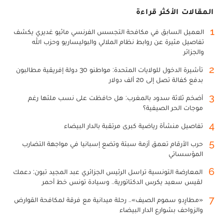
المقالات الأكثر قراءة
1
العميل السابق في مكافحة التجسس الفرنسي ماثيو غديري يكشف
تفاصيل مثيرة عن روابط نظام الملالي والبوليساريو وحزب الله
والجزائر
2
تأشيرة الدخول للولايات المتحدة: مواطنو 30 دولة إفريقية مطالبون
بدفع كفالة تصل إلى 20 ألف دولار
3
أضخم ثلاثة سدود بالمغرب: هل حافظت على نسب ملئها رغم
موجات الحر الصيفية؟
4
تفاصيل منشأة رياضية كبرى مرتقبة بالدار البيضاء
5
حرب الأرقام تعمق أزمة سبتة وتضع إسبانيا في مواجهة التضارب
المؤسساتي
6
المعارضة التونسية تراسل الرئيس الجزائري عبد المجيد تبون: دعمك
لقيس سعيد يكرس الدكتاتورية.. وسيادة تونس خط أحمر
7
«مطارِدو سموم الصيف».. رحلة ميدانية مع فرقة لمكافحة القوارض
والزواحف بشوارع الدار البيضاء