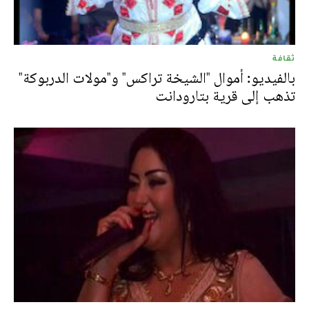
ثقافة
بالفيديو: أموال "الشيخة تراكس" و"مولات الدربوكة"
تذهب إلى قرية بتارودانت