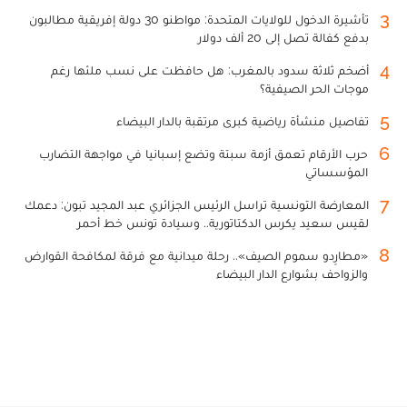
3
تأشيرة الدخول للولايات المتحدة: مواطنو 30 دولة إفريقية مطالبون
بدفع كفالة تصل إلى 20 ألف دولار
4
أضخم ثلاثة سدود بالمغرب: هل حافظت على نسب ملئها رغم
موجات الحر الصيفية؟
5
تفاصيل منشأة رياضية كبرى مرتقبة بالدار البيضاء
6
حرب الأرقام تعمق أزمة سبتة وتضع إسبانيا في مواجهة التضارب
المؤسساتي
7
المعارضة التونسية تراسل الرئيس الجزائري عبد المجيد تبون: دعمك
لقيس سعيد يكرس الدكتاتورية.. وسيادة تونس خط أحمر
8
«مطارِدو سموم الصيف».. رحلة ميدانية مع فرقة لمكافحة القوارض
والزواحف بشوارع الدار البيضاء