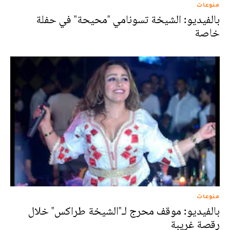
منوعات
بالفيديو: الشيخة تسونامي "محيحة" في حفلة
خاصة
منوعات
بالفيديو: موقف محرج لـ"الشيخة طراكس" خلال
رقصة غريبة