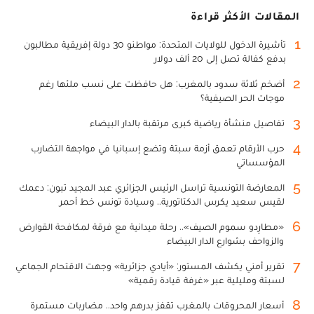
المقالات الأكثر قراءة
1
تأشيرة الدخول للولايات المتحدة: مواطنو 30 دولة إفريقية مطالبون
بدفع كفالة تصل إلى 20 ألف دولار
2
أضخم ثلاثة سدود بالمغرب: هل حافظت على نسب ملئها رغم
موجات الحر الصيفية؟
3
تفاصيل منشأة رياضية كبرى مرتقبة بالدار البيضاء
4
حرب الأرقام تعمق أزمة سبتة وتضع إسبانيا في مواجهة التضارب
المؤسساتي
5
المعارضة التونسية تراسل الرئيس الجزائري عبد المجيد تبون: دعمك
لقيس سعيد يكرس الدكتاتورية.. وسيادة تونس خط أحمر
6
«مطارِدو سموم الصيف».. رحلة ميدانية مع فرقة لمكافحة القوارض
والزواحف بشوارع الدار البيضاء
7
تقرير أمني يكشف المستور: «أيادي جزائرية» وجهت الاقتحام الجماعي
لسبتة ومليلية عبر «غرفة قيادة رقمية»
8
أسعار المحروقات بالمغرب تقفز بدرهم واحد.. مضاربات مستمرة