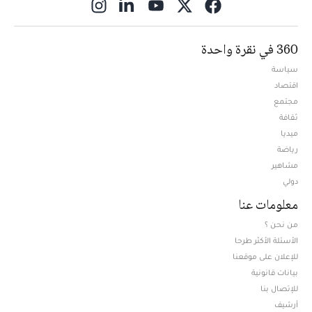
ns in new window
360 في نقرة واحدة
سياسة
اقتصاد
مجتمع
ثقافة
ميديا
Opens in new window
رياضة
مشاهير
دولي
معلومات عنا
من نحن ؟
الأسئلة الأكثر طرحا
للإعلان على موقعنا
بيانات قانونية
للإتصال بنا
أرشيف