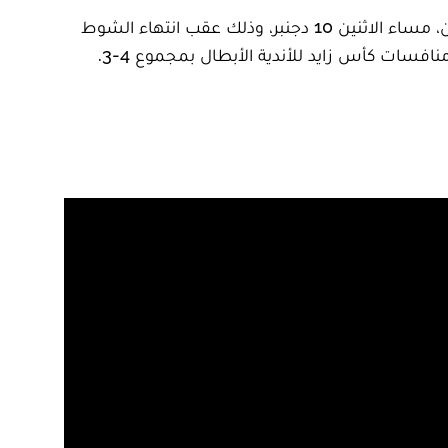
شهدت مباراة اتحاد الجزائر والمريخ السوداني وقوع فوضى عارمة وشجار بين بعض الطاقمين الفنيين للناديين، مساء الاثنين 10 دجنبر، وذلك عقب انتهاء الشوط