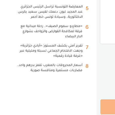
المعارضة التونسية تراسل الرئيس الجزائري
5
عبد المجيد تبون: دعمك لقيس سعيد يكرس
الدكتاتورية.. وسيادة تونس خط أحمر
«مطارِدو سموم الصيف».. رحلة ميدانية مع
6
فرقة لمكافحة القوارض والزواحف بشوارع
الدار البيضاء
تقرير أمني يكشف المستور: «أيادي جزائرية»
7
وجهت الاقتحام الجماعي لسبتة ومليلية عبر
«غرفة قيادة رقمية»
أسعار المحروقات بالمغرب تقفز بدرهم واحد..
8
مضاربات مستمرة ومنافسة صورية