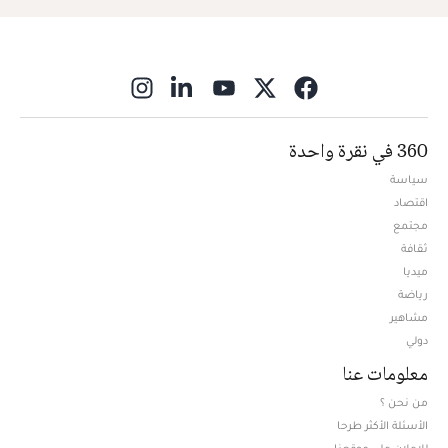
ns in new window
360 في نقرة واحدة
سياسة
اقتصاد
مجتمع
ثقافة
ميديا
Opens in new window
رياضة
مشاهير
دولي
معلومات عنا
من نحن ؟
الأسئلة الأكثر طرحا