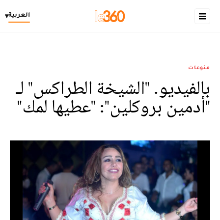
العربية
▾
منوعات
بالفيديو. "الشيخة الطراكس" لـ
"أدمين بروكلين": "عطيها لمك"