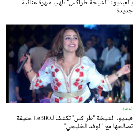
بالفيديو: "الشيخة طراكس" تلهب سهرة غنائية
جديدة
ثقافة
فيديو. الشيخة "طراكس" تكشف لـLe360 حقيقة
تصالحها مع "الوفد الخليجي"