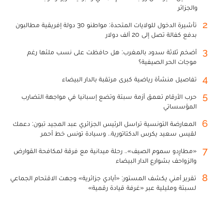
والجزائر
2
تأشيرة الدخول للولايات المتحدة: مواطنو 30 دولة إفريقية مطالبون
بدفع كفالة تصل إلى 20 ألف دولار
3
أضخم ثلاثة سدود بالمغرب: هل حافظت على نسب ملئها رغم
موجات الحر الصيفية؟
4
تفاصيل منشأة رياضية كبرى مرتقبة بالدار البيضاء
5
حرب الأرقام تعمق أزمة سبتة وتضع إسبانيا في مواجهة التضارب
المؤسساتي
6
المعارضة التونسية تراسل الرئيس الجزائري عبد المجيد تبون: دعمك
لقيس سعيد يكرس الدكتاتورية.. وسيادة تونس خط أحمر
7
«مطارِدو سموم الصيف».. رحلة ميدانية مع فرقة لمكافحة القوارض
والزواحف بشوارع الدار البيضاء
8
تقرير أمني يكشف المستور: «أيادي جزائرية» وجهت الاقتحام الجماعي
لسبتة ومليلية عبر «غرفة قيادة رقمية»