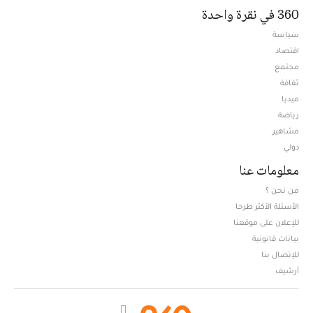
360 في نقرة واحدة
سياسة
اقتصاد
مجتمع
ثقافة
ميديا
Opens in new window
رياضة
مشاهير
دولي
معلومات عنا
من نحن ؟
الأسئلة الأكثر طرحا
للإعلان على موقعنا
بيانات قانونية
للإتصال بنا
أرشيف