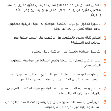
1
العميل السابق في مكافحة التجسس الفرنسي ماثيو غديري يكشف
تفاصيل مثيرة عن روابط نظام الملالي والبوليساريو وحزب الله
والجزائر
2
تأشيرة الدخول للولايات المتحدة: مواطنو 30 دولة إفريقية مطالبون
بدفع كفالة تصل إلى 20 ألف دولار
3
أضخم ثلاثة سدود بالمغرب: هل حافظت على نسب ملئها رغم
موجات الحر الصيفية؟
4
تفاصيل منشأة رياضية كبرى مرتقبة بالدار البيضاء
5
حرب الأرقام تعمق أزمة سبتة وتضع إسبانيا في مواجهة التضارب
المؤسساتي
6
المعارضة التونسية تراسل الرئيس الجزائري عبد المجيد تبون: دعمك
لقيس سعيد يكرس الدكتاتورية.. وسيادة تونس خط أحمر
7
«مطارِدو سموم الصيف».. رحلة ميدانية مع فرقة لمكافحة القوارض
والزواحف بشوارع الدار البيضاء
8
تقرير أمني يكشف المستور: «أيادي جزائرية» وجهت الاقتحام الجماعي
لسبتة ومليلية عبر «غرفة قيادة رقمية»