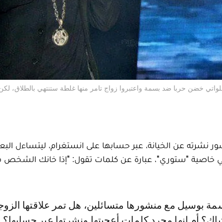
اتي خضن حربا ضد بسمة واعتبروا زواج تامر منها غلطة ستنتهي بالطلاق، لكن 
 نشرته عن الخيانة، عبر حسابها على انستغرام، ليتساءل ال
ي خاصية "ستوري"، عبارة عن كلمات تقول: "إذا خانك الشخص م
باك؟ أم إنها مجرد كلمات أعجبتها ونشرتها عبر حسابها؟ 