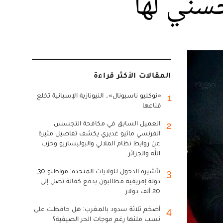
سني لها
المقالات الأكثر قراءة
«نوكليو ناسيونال».. النيونازية الإسبانية تخلع
1
قناعها
العميل السابق في مكافحة التجسس
2
الفرنسي ماثيو غديري يكشف تفاصيل مثيرة
عن روابط نظام الملالي والبوليساريو وحزب
الله والجزائر
تأشيرة الدخول للولايات المتحدة: مواطنو 30
3
دولة إفريقية مطالبون بدفع كفالة تصل إلى
20 ألف دولار
أضخم ثلاثة سدود بالمغرب: هل حافظت على
4
نسب ملئها رغم موجات الحر الصيفية؟