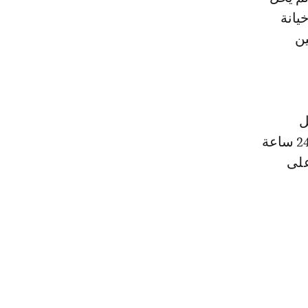
يانة
ن
ل
الاجتماعي قائلة: "هو من امتى كانت الخيانة عبارة عن خيانة زوجية، هادي 24 ساعة
على