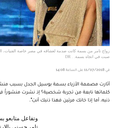
زواج تامر من بسمة كانت صدمة لعشاقه في مصر خاصة الفتيات، اللو
صبت في اتجاه بسمة. . DR
في 11/07/2018 على الساعة 14:08
أثارت مصممة الأزياء بسمة بوسيل الجدل بسبب منشور
كلماتها نابعة من تجربة شخصية؟ إذ نشرت منشوراً ف
ذنبه، أما إذا خانك مرتين فهذا ذنبك أنتِ".
وتفاعل متابعو بسمة بوسيل مع منشورها متسائلين، هل تمر علاقتها الزوجية مع
تامر حسني بالارت