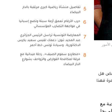
تفاصيل منشأة رياضية كبرى مرتقبة بالدار
5
البيضاء
حرب الأرقام تعمق أزمة سبتة وتضع إسبانيا
6
في مواجهة التضارب المؤسساتي
المعارضة التونسية تراسل الرئيس الجزائري
7
عبد المجيد تبون: دعمك لقيس سعيد يكرس
الأمور
الدكتاتورية.. وسيادة تونس خط أحمر
«مطارِدو سموم الصيف».. رحلة ميدانية مع
8
فرقة لمكافحة القوارض والزواحف بشوارع
الدار البيضاء
بعض هل
رة فهذا
لم يخل