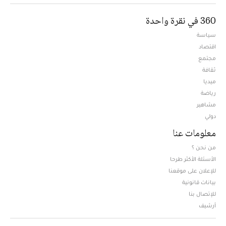
360 في نقرة واحدة
سياسة
اقتصاد
مجتمع
ثقافة
ميديا
Opens in new window
رياضة
مشاهير
دولي
معلومات عنا
من نحن ؟
الأسئلة الأكثر طرحا
للإعلان على موقعنا
بيانات قانونية
للإتصال بنا
أرشيف