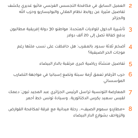
2
العميل السابق في مكافحة التجسس الفرنسي ماثيو غديري يكشف
تفاصيل مثيرة عن روابط نظام الملالي والبوليساريو وحزب الله
والجزائر
3
تأشيرة الدخول للولايات المتحدة: مواطنو 30 دولة إفريقية مطالبون
بدفع كفالة تصل إلى 20 ألف دولار
4
أضخم ثلاثة سدود بالمغرب: هل حافظت على نسب ملئها رغم
موجات الحر الصيفية؟
5
تفاصيل منشأة رياضية كبرى مرتقبة بالدار البيضاء
6
حرب الأرقام تعمق أزمة سبتة وتضع إسبانيا في مواجهة التضارب
المؤسساتي
7
المعارضة التونسية تراسل الرئيس الجزائري عبد المجيد تبون: دعمك
لقيس سعيد يكرس الدكتاتورية.. وسيادة تونس خط أحمر
8
«مطارِدو سموم الصيف».. رحلة ميدانية مع فرقة لمكافحة القوارض
والزواحف بشوارع الدار البيضاء