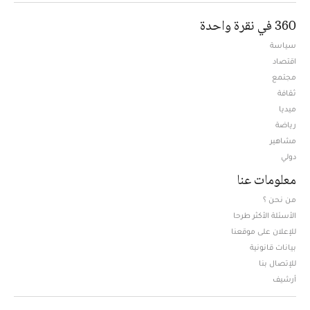
360 في نقرة واحدة
سياسة
اقتصاد
مجتمع
ثقافة
ميديا
Opens in new window
رياضة
مشاهير
دولي
معلومات عنا
من نحن ؟
الأسئلة الأكثر طرحا
للإعلان على موقعنا
بيانات قانونية
للإتصال بنا
أرشيف