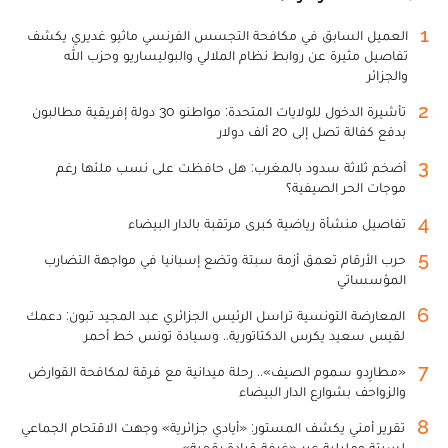
1
العميل السابق في مكافحة التجسس الفرنسي ماثيو غديري يكشف
تفاصيل مثيرة عن روابط نظام الملالي والبوليساريو وحزب الله
والجزائر
2
تأشيرة الدخول للولايات المتحدة: مواطنو 30 دولة إفريقية مطالبون
بدفع كفالة تصل إلى 20 ألف دولار
3
أضخم ثلاثة سدود بالمغرب: هل حافظت على نسب ملئها رغم
موجات الحر الصيفية؟
4
تفاصيل منشأة رياضية كبرى مرتقبة بالدار البيضاء
5
حرب الأرقام تعمق أزمة سبتة وتضع إسبانيا في مواجهة التضارب
المؤسساتي
6
المعارضة التونسية تراسل الرئيس الجزائري عبد المجيد تبون: دعمك
لقيس سعيد يكرس الدكتاتورية.. وسيادة تونس خط أحمر
7
«مطارِدو سموم الصيف».. رحلة ميدانية مع فرقة لمكافحة القوارض
والزواحف بشوارع الدار البيضاء
8
تقرير أمني يكشف المستور: «أيادي جزائرية» وجهت الاقتحام الجماعي
لسبتة ومليلية عبر «غرفة قيادة رقمية»