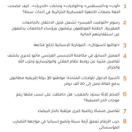
1
«أوت» و«أغسطس» و«الولايات» ونداءات «الحريك».. كيف فضحت
اللغة بصمات الأجهزة العسكرية الجزائرية في أحداث سبتة؟
2
رسوم «التوقيت الميسر» تشعل فتيل الاحتقان بالجامعات
المغربية.. الطلبة الموظفون يرفضون ورؤساء الجامعات يدافعون
عن استقلاليتهم المالية
3
«نوكليو ناسيونال».. النيونازية الإسبانية تخلع قناعها
4
العميل السابق في مكافحة التجسس الفرنسي ماثيو غديري يكشف
تفاصيل مثيرة عن روابط نظام الملالي والبوليساريو وحزب الله
والجزائر
5
تأشيرة الدخول للولايات المتحدة: مواطنو 30 دولة إفريقية مطالبون
بدفع كفالة تصل إلى 20 ألف دولار
6
أضخم ثلاثة سدود بالمغرب: هل حافظت على نسب ملئها رغم
موجات الحر الصيفية؟
7
تفاصيل منشأة رياضية كبرى مرتقبة بالدار البيضاء
8
حرب الأرقام تعمق أزمة سبتة وتضع إسبانيا في مواجهة التضارب
المؤسساتي