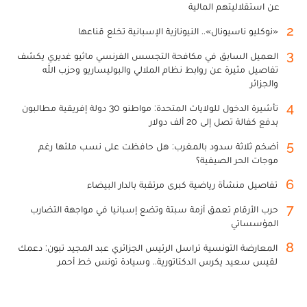
عن استقلاليتهم المالية
2
«نوكليو ناسيونال».. النيونازية الإسبانية تخلع قناعها
3
العميل السابق في مكافحة التجسس الفرنسي ماثيو غديري يكشف
تفاصيل مثيرة عن روابط نظام الملالي والبوليساريو وحزب الله
والجزائر
4
تأشيرة الدخول للولايات المتحدة: مواطنو 30 دولة إفريقية مطالبون
بدفع كفالة تصل إلى 20 ألف دولار
5
أضخم ثلاثة سدود بالمغرب: هل حافظت على نسب ملئها رغم
موجات الحر الصيفية؟
6
تفاصيل منشأة رياضية كبرى مرتقبة بالدار البيضاء
7
حرب الأرقام تعمق أزمة سبتة وتضع إسبانيا في مواجهة التضارب
المؤسساتي
8
المعارضة التونسية تراسل الرئيس الجزائري عبد المجيد تبون: دعمك
لقيس سعيد يكرس الدكتاتورية.. وسيادة تونس خط أحمر