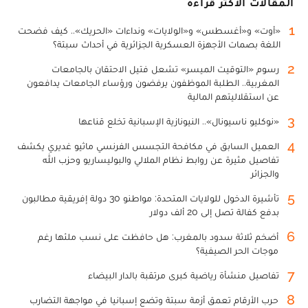
المقالات الأكثر قراءة
1
«أوت» و«أغسطس» و«الولايات» ونداءات «الحريك».. كيف فضحت
اللغة بصمات الأجهزة العسكرية الجزائرية في أحداث سبتة؟
2
رسوم «التوقيت الميسر» تشعل فتيل الاحتقان بالجامعات
المغربية.. الطلبة الموظفون يرفضون ورؤساء الجامعات يدافعون
عن استقلاليتهم المالية
3
«نوكليو ناسيونال».. النيونازية الإسبانية تخلع قناعها
4
العميل السابق في مكافحة التجسس الفرنسي ماثيو غديري يكشف
تفاصيل مثيرة عن روابط نظام الملالي والبوليساريو وحزب الله
والجزائر
5
تأشيرة الدخول للولايات المتحدة: مواطنو 30 دولة إفريقية مطالبون
بدفع كفالة تصل إلى 20 ألف دولار
6
أضخم ثلاثة سدود بالمغرب: هل حافظت على نسب ملئها رغم
موجات الحر الصيفية؟
7
تفاصيل منشأة رياضية كبرى مرتقبة بالدار البيضاء
8
حرب الأرقام تعمق أزمة سبتة وتضع إسبانيا في مواجهة التضارب