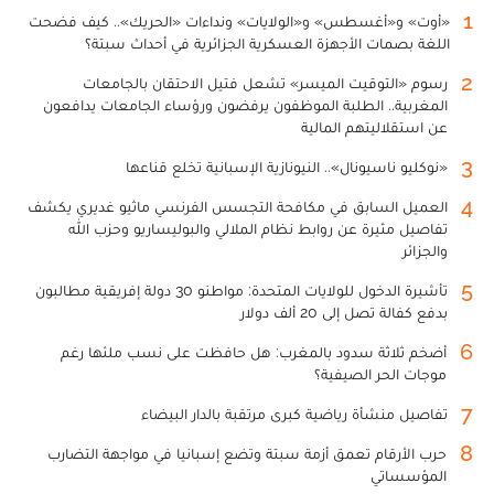
1
«أوت» و«أغسطس» و«الولايات» ونداءات «الحريك».. كيف فضحت
اللغة بصمات الأجهزة العسكرية الجزائرية في أحداث سبتة؟
2
رسوم «التوقيت الميسر» تشعل فتيل الاحتقان بالجامعات
المغربية.. الطلبة الموظفون يرفضون ورؤساء الجامعات يدافعون
عن استقلاليتهم المالية
3
«نوكليو ناسيونال».. النيونازية الإسبانية تخلع قناعها
4
العميل السابق في مكافحة التجسس الفرنسي ماثيو غديري يكشف
تفاصيل مثيرة عن روابط نظام الملالي والبوليساريو وحزب الله
والجزائر
5
تأشيرة الدخول للولايات المتحدة: مواطنو 30 دولة إفريقية مطالبون
بدفع كفالة تصل إلى 20 ألف دولار
6
أضخم ثلاثة سدود بالمغرب: هل حافظت على نسب ملئها رغم
موجات الحر الصيفية؟
7
تفاصيل منشأة رياضية كبرى مرتقبة بالدار البيضاء
8
حرب الأرقام تعمق أزمة سبتة وتضع إسبانيا في مواجهة التضارب
المؤسساتي