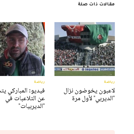
مقالات ذات صلة
رياضة
رياضة
لاعبون يخوضون نزال
فيديو: المباركي ي
"الديربي" لأول مرة
عن التلاعبات في
"الديربيات"