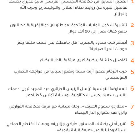
1
العميل السابق في مكافحة التجسس الفرنسي ماثيو غديري يكشف
تفاصيل مثيرة عن روابط نظام الملالي والبوليساريو وحزب الله
والجزائر
2
تأشيرة الدخول للولايات المتحدة: مواطنو 30 دولة إفريقية مطالبون
بدفع كفالة تصل إلى 20 ألف دولار
3
أضخم ثلاثة سدود بالمغرب: هل حافظت على نسب ملئها رغم
موجات الحر الصيفية؟
4
تفاصيل منشأة رياضية كبرى مرتقبة بالدار البيضاء
5
حرب الأرقام تعمق أزمة سبتة وتضع إسبانيا في مواجهة التضارب
المؤسساتي
6
المعارضة التونسية تراسل الرئيس الجزائري عبد المجيد تبون: دعمك
لقيس سعيد يكرس الدكتاتورية.. وسيادة تونس خط أحمر
7
«مطارِدو سموم الصيف».. رحلة ميدانية مع فرقة لمكافحة القوارض
والزواحف بشوارع الدار البيضاء
8
تقرير أمني يكشف المستور: «أيادي جزائرية» وجهت الاقتحام الجماعي
لسبتة ومليلية عبر «غرفة قيادة رقمية»