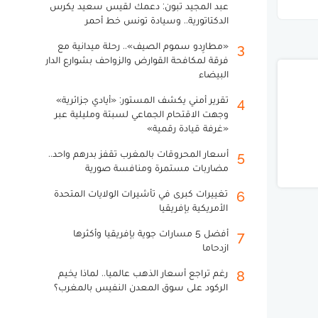
عبد المجيد تبون: دعمك لقيس سعيد يكرس
الدكتاتورية.. وسيادة تونس خط أحمر
«مطارِدو سموم الصيف».. رحلة ميدانية مع
3
فرقة لمكافحة القوارض والزواحف بشوارع الدار
البيضاء
تقرير أمني يكشف المستور: «أيادي جزائرية»
4
وجهت الاقتحام الجماعي لسبتة ومليلية عبر
«غرفة قيادة رقمية»
أسعار المحروقات بالمغرب تقفز بدرهم واحد..
5
مضاربات مستمرة ومنافسة صورية
تغييرات كبرى في تأشيرات الولايات المتحدة
6
الأمريكية بإفريقيا
أفضل 5 مسارات جوية بإفريقيا وأكثرها
7
ازدحاما
رغم تراجع أسعار الذهب عالميا.. لماذا يخيم
8
الركود على سوق المعدن النفيس بالمغرب؟