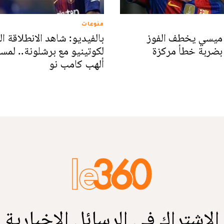
منوعات
: ميسي يخطف الفوز
بالفيديو: شاهد الانطلاقة ال
بضربة خطأ مركزة
لكوتينيو مع برشلونة.. لمس
ألهب كامب نو
الاشتراك في الرسائل الإخبارية