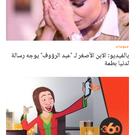
منوعات
بالفيديو: الابن الأصغر لـ "عبد الرؤوف" يوجه رسالة
لدنيا بطمة