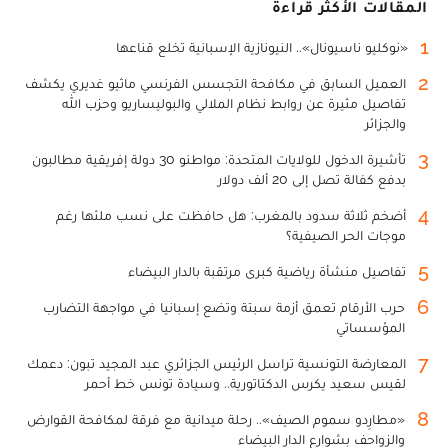
المقالات الأكثر قراءة
1
«نوكليو ناسيونال».. النيونازية الإسبانية تخلع قناعها
2
العميل السابق في مكافحة التجسس الفرنسي ماثيو غديري يكشف
تفاصيل مثيرة عن روابط نظام الملالي والبوليساريو وحزب الله
والجزائر
3
تأشيرة الدخول للولايات المتحدة: مواطنو 30 دولة إفريقية مطالبون
بدفع كفالة تصل إلى 20 ألف دولار
4
أضخم ثلاثة سدود بالمغرب: هل حافظت على نسب ملئها رغم
موجات الحر الصيفية؟
5
تفاصيل منشأة رياضية كبرى مرتقبة بالدار البيضاء
6
حرب الأرقام تعمق أزمة سبتة وتضع إسبانيا في مواجهة التضارب
المؤسساتي
7
المعارضة التونسية تراسل الرئيس الجزائري عبد المجيد تبون: دعمك
لقيس سعيد يكرس الدكتاتورية.. وسيادة تونس خط أحمر
8
«مطارِدو سموم الصيف».. رحلة ميدانية مع فرقة لمكافحة القوارض
والزواحف بشوارع الدار البيضاء