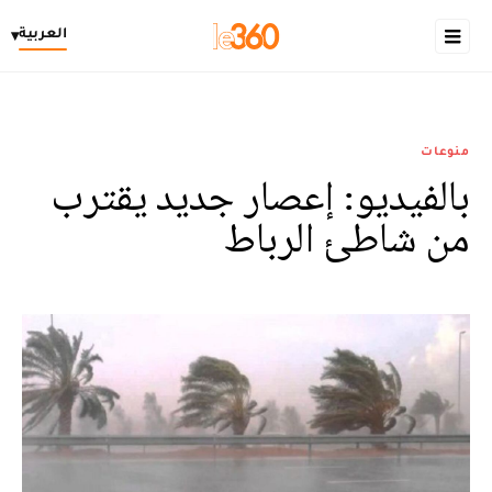
العربية
▾
منوعات
بالفيديو: إعصار جديد يقترب
من شاطئ الرباط