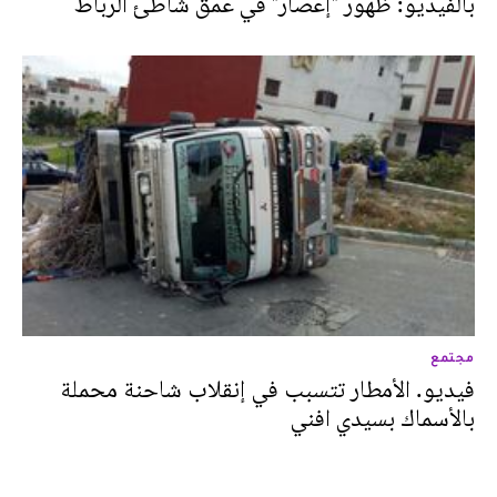
بالفيديو: ظهور "إعصار" في عمق شاطئ الرباط
مجتمع
فيديو. الأمطار تتسبب في إنقلاب شاحنة محملة
بالأسماك بسيدي افني