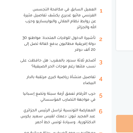
العميل السابق في مكافحة التجسس
1
الفرنسي ماثيو غديري يكشف تفاصيل مثيرة
عن روابط نظام الملالي والبوليساريو وحزب
الله والجزائر
تأشيرة الدخول للولايات المتحدة: مواطنو 30
2
دولة إفريقية مطالبون بدفع كفالة تصل إلى
20 ألف دولار
أضخم ثلاثة سدود بالمغرب: هل حافظت على
3
نسب ملئها رغم موجات الحر الصيفية؟
تفاصيل منشأة رياضية كبرى مرتقبة بالدار
4
البيضاء
حرب الأرقام تعمق أزمة سبتة وتضع إسبانيا
5
في مواجهة التضارب المؤسساتي
المعارضة التونسية تراسل الرئيس الجزائري
6
عبد المجيد تبون: دعمك لقيس سعيد يكرس
الدكتاتورية.. وسيادة تونس خط أحمر
«مطارِدو سموم الصيف».. رحلة ميدانية مع