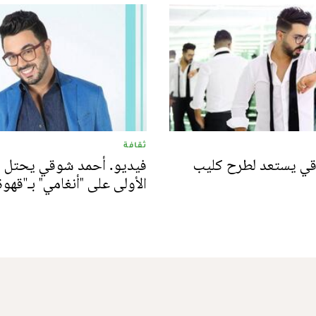
ثقافة
ي يستعد لطرح كليب
فيديو. أحمد شوقي يحتل ال
الأولى على "أنغامي" بـ''قهوة'