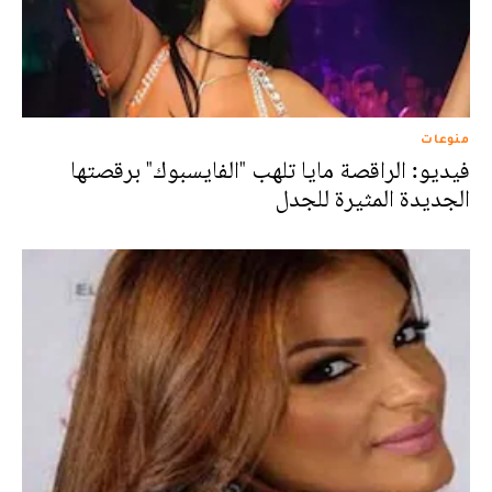
منوعات
فيديو: الراقصة مايا تلهب "الفايسبوك" برقصتها
الجديدة المثيرة للجدل