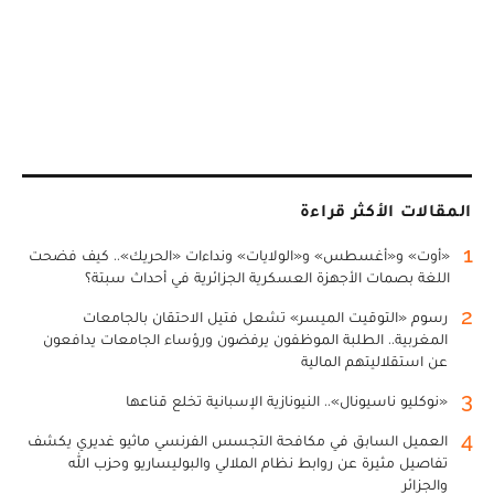
المقالات الأكثر قراءة
1
«أوت» و«أغسطس» و«الولايات» ونداءات «الحريك».. كيف فضحت
اللغة بصمات الأجهزة العسكرية الجزائرية في أحداث سبتة؟
2
رسوم «التوقيت الميسر» تشعل فتيل الاحتقان بالجامعات
المغربية.. الطلبة الموظفون يرفضون ورؤساء الجامعات يدافعون
عن استقلاليتهم المالية
3
«نوكليو ناسيونال».. النيونازية الإسبانية تخلع قناعها
4
العميل السابق في مكافحة التجسس الفرنسي ماثيو غديري يكشف
تفاصيل مثيرة عن روابط نظام الملالي والبوليساريو وحزب الله
والجزائر