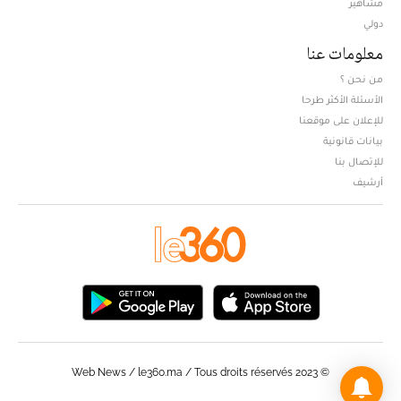
مشاهير
دولي
معلومات عنا
من نحن ؟
الأسئلة الأكثر طرحا
للإعلان على موقعنا
بيانات قانونية
للإتصال بنا
أرشيف
© Web News / le360.ma / Tous droits réservés 2023