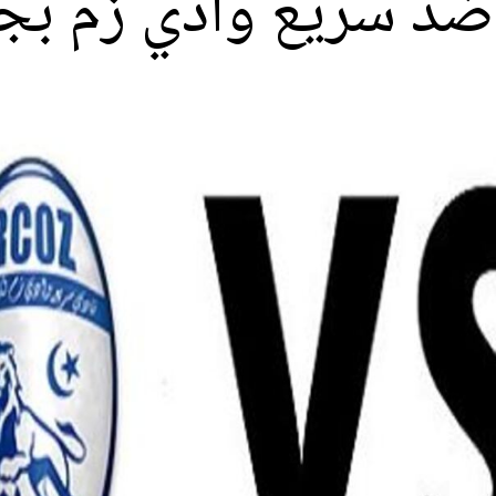
ء ضد سريع وادي زم بج