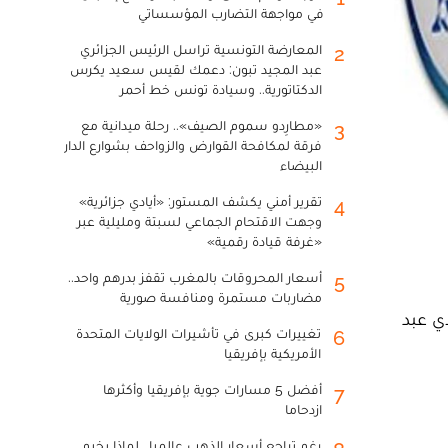
في مواجهة التضارب المؤسساتي
المعارضة التونسية تراسل الرئيس الجزائري
2
عبد المجيد تبون: دعمك لقيس سعيد يكرس
الدكتاتورية.. وسيادة تونس خط أحمر
«مطارِدو سموم الصيف».. رحلة ميدانية مع
3
فرقة لمكافحة القوارض والزواحف بشوارع الدار
البيضاء
تقرير أمني يكشف المستور: «أيادي جزائرية»
4
وجهت الاقتحام الجماعي لسبتة ومليلية عبر
«غرفة قيادة رقمية»
أسعار المحروقات بالمغرب تقفز بدرهم واحد..
5
مضاربات مستمرة ومنافسة صورية
ي عبد
تغييرات كبرى في تأشيرات الولايات المتحدة
6
الأمريكية بإفريقيا
أفضل 5 مسارات جوية بإفريقيا وأكثرها
7
ازدحاما
رغم تراجع أسعار الذهب عالميا.. لماذا يخيم