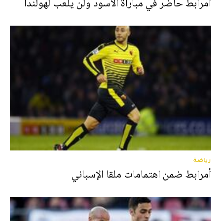
أمرابط حاضر في مباراة الأسود ولن يلعب لهولندا
رياضة
أمرابط ضمن اهتمامات ملقا الإسباني