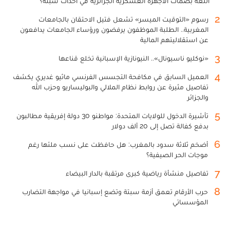
اللغة بصمات الأجهزة العسكرية الجزائرية في أحداث سبتة؟
2
رسوم «التوقيت الميسر» تشعل فتيل الاحتقان بالجامعات
المغربية.. الطلبة الموظفون يرفضون ورؤساء الجامعات يدافعون
عن استقلاليتهم المالية
3
«نوكليو ناسيونال».. النيونازية الإسبانية تخلع قناعها
4
العميل السابق في مكافحة التجسس الفرنسي ماثيو غديري يكشف
تفاصيل مثيرة عن روابط نظام الملالي والبوليساريو وحزب الله
والجزائر
5
تأشيرة الدخول للولايات المتحدة: مواطنو 30 دولة إفريقية مطالبون
بدفع كفالة تصل إلى 20 ألف دولار
6
أضخم ثلاثة سدود بالمغرب: هل حافظت على نسب ملئها رغم
موجات الحر الصيفية؟
7
تفاصيل منشأة رياضية كبرى مرتقبة بالدار البيضاء
8
حرب الأرقام تعمق أزمة سبتة وتضع إسبانيا في مواجهة التضارب
المؤسساتي