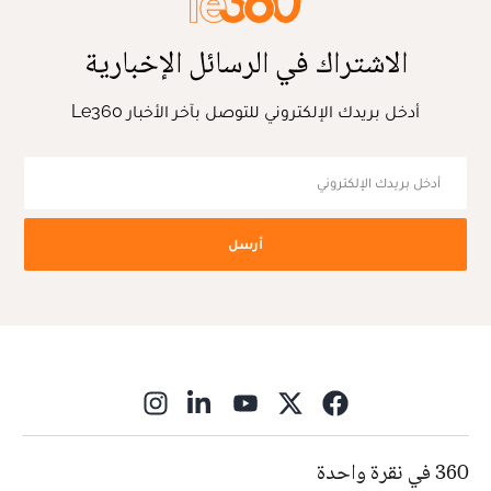
الاشتراك في الرسائل الإخبارية
أدخل بريدك الإلكتروني للتوصل بآخر الأخبار Le360
أرسل
ns in new window
360 في نقرة واحدة