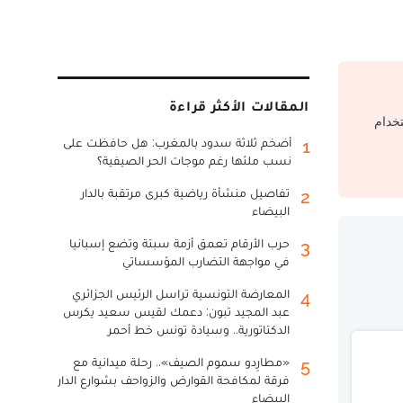
المقالات الأكثر قراءة
تخدام
أضخم ثلاثة سدود بالمغرب: هل حافظت على
1
نسب ملئها رغم موجات الحر الصيفية؟
تفاصيل منشأة رياضية كبرى مرتقبة بالدار
2
البيضاء
حرب الأرقام تعمق أزمة سبتة وتضع إسبانيا
3
في مواجهة التضارب المؤسساتي
المعارضة التونسية تراسل الرئيس الجزائري
4
عبد المجيد تبون: دعمك لقيس سعيد يكرس
الدكتاتورية.. وسيادة تونس خط أحمر
«مطارِدو سموم الصيف».. رحلة ميدانية مع
5
فرقة لمكافحة القوارض والزواحف بشوارع الدار
البيضاء