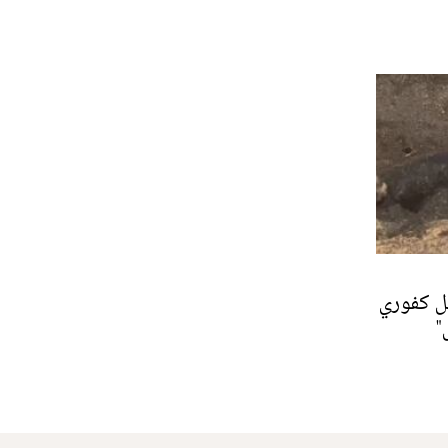
ل كفوري
"