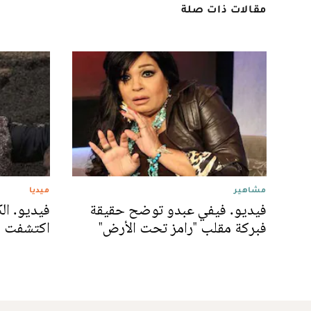
مقالات ذات صلة
مشاهير
ميديا
فيديو. فيفي عبدو توضح حقيقة
فيديو. ال
فبركة مقلب "رامز تحت الأرض"
اكتشفت م