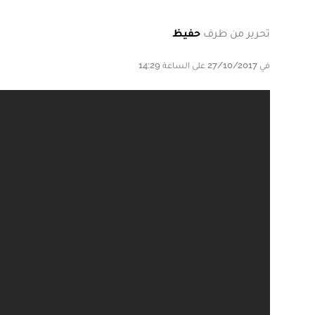
تحرير من طرف
حفيظ
في 27/10/2017 على الساعة 14:29