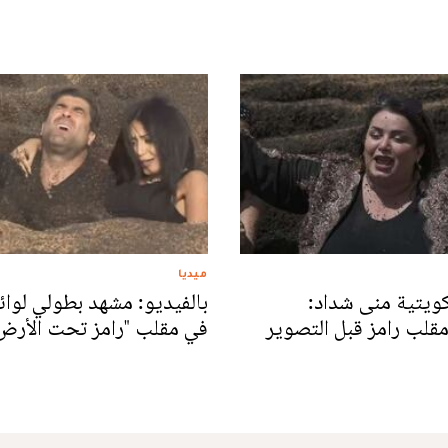
ميديا
كويتية منى شداد:
بالفيديو: مشهد بطولي لوائ
قلب رامز قبل التصوير
في مقلب "رامز تحت الأرض