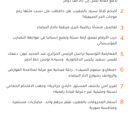
بدفع كفالة تصل إلى 20 ألف دولار
2
أضخم ثلاثة سدود بالمغرب: هل حافظت على نسب ملئها رغم
موجات الحر الصيفية؟
3
تفاصيل منشأة رياضية كبرى مرتقبة بالدار البيضاء
4
حرب الأرقام تعمق أزمة سبتة وتضع إسبانيا في مواجهة التضارب
المؤسساتي
5
المعارضة التونسية تراسل الرئيس الجزائري عبد المجيد تبون: دعمك
لقيس سعيد يكرس الدكتاتورية.. وسيادة تونس خط أحمر
6
«مطارِدو سموم الصيف».. رحلة ميدانية مع فرقة لمكافحة القوارض
والزواحف بشوارع الدار البيضاء
7
تقرير أمني يكشف المستور: «أيادي جزائرية» وجهت الاقتحام الجماعي
لسبتة ومليلية عبر «غرفة قيادة رقمية»
8
أسعار المحروقات بالمغرب تقفز بدرهم واحد.. مضاربات مستمرة
ومنافسة صورية