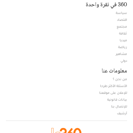
360 في نقرة واحدة
سياسة
اقتصاد
مجتمع
ثقافة
ميديا
Opens in new window
رياضة
مشاهير
دولي
معلومات عنا
من نحن ؟
الأسئلة الأكثر طرحا
للإعلان على موقعنا
بيانات قانونية
للإتصال بنا
أرشيف