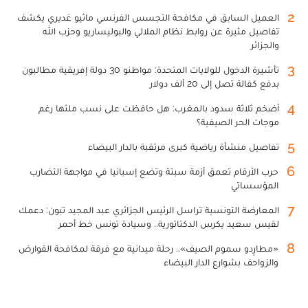
2
العميل السابق في مكافحة التجسس الفرنسي ماثيو غديري يكشف
تفاصيل مثيرة عن روابط نظام الملالي والبوليساريو وحزب الله
والجزائر
3
تأشيرة الدخول للولايات المتحدة: مواطنو 30 دولة إفريقية مطالبون
بدفع كفالة تصل إلى 20 ألف دولار
4
أضخم ثلاثة سدود بالمغرب: هل حافظت على نسب ملئها رغم
موجات الحر الصيفية؟
5
تفاصيل منشأة رياضية كبرى مرتقبة بالدار البيضاء
6
حرب الأرقام تعمق أزمة سبتة وتضع إسبانيا في مواجهة التضارب
المؤسساتي
7
المعارضة التونسية تراسل الرئيس الجزائري عبد المجيد تبون: دعمك
لقيس سعيد يكرس الدكتاتورية.. وسيادة تونس خط أحمر
8
«مطارِدو سموم الصيف».. رحلة ميدانية مع فرقة لمكافحة القوارض
والزواحف بشوارع الدار البيضاء