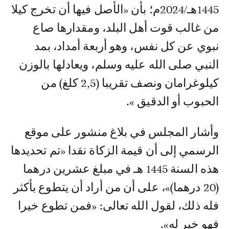
1445هـ/2024م؛ بأن «الأصل فيها أن تخرج كيلا
من غالب قوت أهل البلد، ومقدارها صاع
نبوي عن كل نفس، وهو أربعة أمداد، بمد
النبي صلى الله عليه وسلم، ويعادلها بالوزن
كيلوغرامان ونصف تقريبا (2,5 كلغ) من
الحبوب أو الدقيق ».
وأشار المجلس في بلاغ منشور على موقع
الرسمي إلى أن قيمة الزكاة نقدا «تم تحديدها
هذه السنة 1445 هـ في مبلغ عشرين درهما
(20 درهما)»، على أن من أراد أن يتطوع بأكثر
فله ذلك، لقول الله تعالى: «فمن تطوع خيرا
فهو خير له».