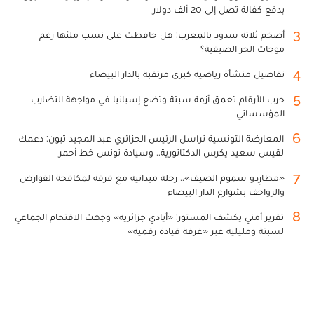
بدفع كفالة تصل إلى 20 ألف دولار
3
أضخم ثلاثة سدود بالمغرب: هل حافظت على نسب ملئها رغم
موجات الحر الصيفية؟
4
تفاصيل منشأة رياضية كبرى مرتقبة بالدار البيضاء
5
حرب الأرقام تعمق أزمة سبتة وتضع إسبانيا في مواجهة التضارب
المؤسساتي
6
المعارضة التونسية تراسل الرئيس الجزائري عبد المجيد تبون: دعمك
لقيس سعيد يكرس الدكتاتورية.. وسيادة تونس خط أحمر
7
«مطارِدو سموم الصيف».. رحلة ميدانية مع فرقة لمكافحة القوارض
والزواحف بشوارع الدار البيضاء
8
تقرير أمني يكشف المستور: «أيادي جزائرية» وجهت الاقتحام الجماعي
لسبتة ومليلية عبر «غرفة قيادة رقمية»