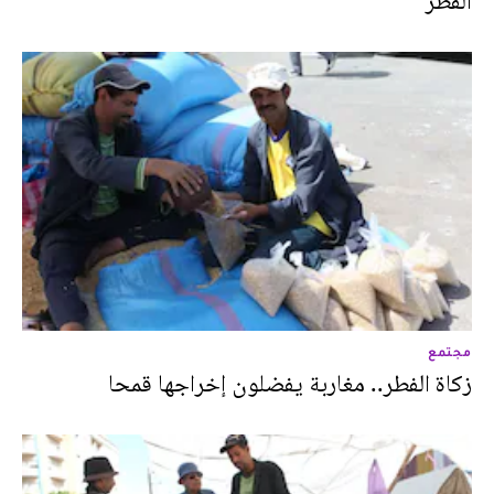
الفطر
مجتمع
زكاة الفطر.. مغاربة يفضلون إخراجها قمحا