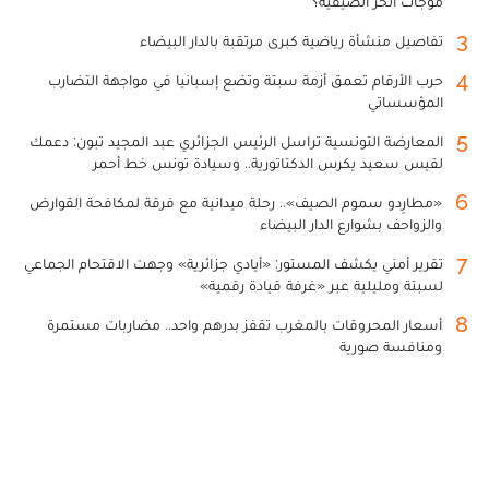
موجات الحر الصيفية؟
3
تفاصيل منشأة رياضية كبرى مرتقبة بالدار البيضاء
4
حرب الأرقام تعمق أزمة سبتة وتضع إسبانيا في مواجهة التضارب
المؤسساتي
5
المعارضة التونسية تراسل الرئيس الجزائري عبد المجيد تبون: دعمك
لقيس سعيد يكرس الدكتاتورية.. وسيادة تونس خط أحمر
6
«مطارِدو سموم الصيف».. رحلة ميدانية مع فرقة لمكافحة القوارض
والزواحف بشوارع الدار البيضاء
7
تقرير أمني يكشف المستور: «أيادي جزائرية» وجهت الاقتحام الجماعي
لسبتة ومليلية عبر «غرفة قيادة رقمية»
8
أسعار المحروقات بالمغرب تقفز بدرهم واحد.. مضاربات مستمرة
ومنافسة صورية