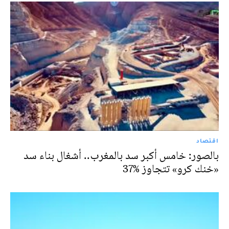
اقتصاد
بالصور: خامس أكبر سد بالمغرب.. أشغال بناء سد
«خنك كرو» تتجاوز %37