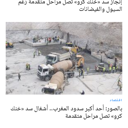
إنجاز سد «خنك كرو» تصل مراحل مُتقدّمة رُغم
السيول والفيضانات
اقتصاد
بالصور: أحد أكبر سدود المغرب.. أشغال سد «خنك
كرو» تصل مراحل متقدمة