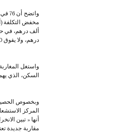
واتضح
درهم، ولا يفوق 700 ألف درهم.
واستغل المغاربة
السكن، الذي يهم الفترة ما بين 2024 و8
وبخصوص الحصيلة 
أنها « تبين الان
مقاربة جديدة تع