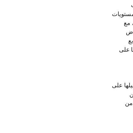
مستويات
لى 3 في المائة، مع
روض
ع
ا على
جيلها على
ن
 من