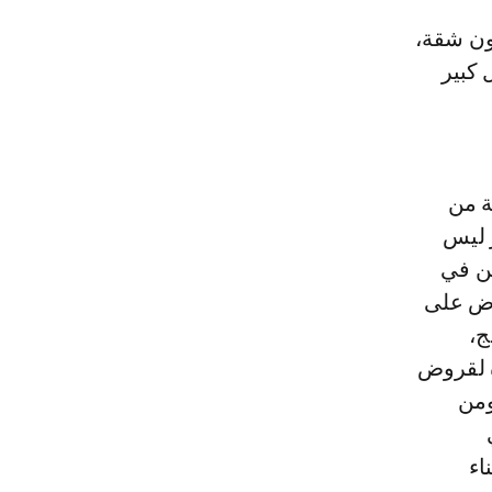
ون شقة،
 كبير
خفضة التكلفة، بحيث ان 76 المائة من
ن الامر ليس
لسكن في
رض على
ج،
ة لقروض
ومن
ناء