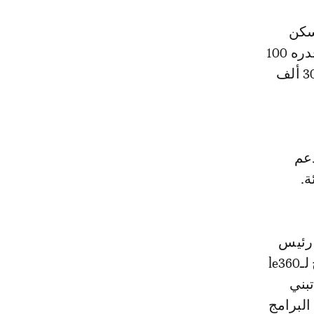
لسكن
مخفض التكلفة (أقل من 300 ألف درهم) والذي يخول الاستفادة من دعم قدره 100
ألف درهم، في حين همت 24 في المائة من الطلبات السكن الذي يفوق 300 ألف
دعم
 رئيس
المركز الاستشعار الاقتصادي والاجتماعي، إنها إيجابية، وأضاف في تصريح لـle360
تبني
البرامج