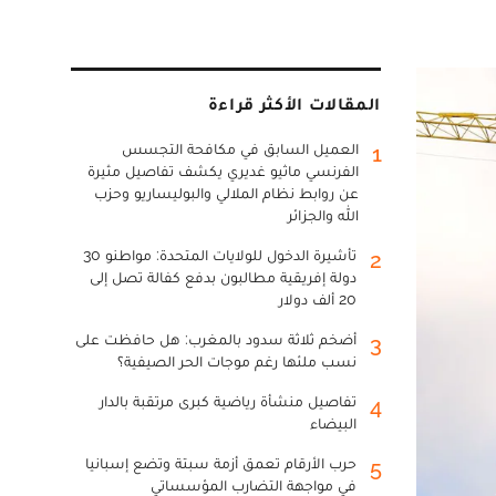
المقالات الأكثر قراءة
العميل السابق في مكافحة التجسس
1
الفرنسي ماثيو غديري يكشف تفاصيل مثيرة
عن روابط نظام الملالي والبوليساريو وحزب
الله والجزائر
تأشيرة الدخول للولايات المتحدة: مواطنو 30
2
دولة إفريقية مطالبون بدفع كفالة تصل إلى
20 ألف دولار
أضخم ثلاثة سدود بالمغرب: هل حافظت على
3
نسب ملئها رغم موجات الحر الصيفية؟
تفاصيل منشأة رياضية كبرى مرتقبة بالدار
4
البيضاء
حرب الأرقام تعمق أزمة سبتة وتضع إسبانيا
5
في مواجهة التضارب المؤسساتي