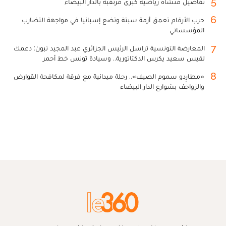
5
تفاصيل منشأة رياضية كبرى مرتقبة بالدار البيضاء
6
حرب الأرقام تعمق أزمة سبتة وتضع إسبانيا في مواجهة التضارب
المؤسساتي
7
المعارضة التونسية تراسل الرئيس الجزائري عبد المجيد تبون: دعمك
لقيس سعيد يكرس الدكتاتورية.. وسيادة تونس خط أحمر
8
«مطارِدو سموم الصيف».. رحلة ميدانية مع فرقة لمكافحة القوارض
والزواحف بشوارع الدار البيضاء