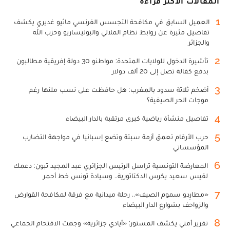
المقالات الأكثر قراءة
1
العميل السابق في مكافحة التجسس الفرنسي ماثيو غديري يكشف
تفاصيل مثيرة عن روابط نظام الملالي والبوليساريو وحزب الله
والجزائر
2
تأشيرة الدخول للولايات المتحدة: مواطنو 30 دولة إفريقية مطالبون
بدفع كفالة تصل إلى 20 ألف دولار
3
أضخم ثلاثة سدود بالمغرب: هل حافظت على نسب ملئها رغم
موجات الحر الصيفية؟
4
تفاصيل منشأة رياضية كبرى مرتقبة بالدار البيضاء
5
حرب الأرقام تعمق أزمة سبتة وتضع إسبانيا في مواجهة التضارب
المؤسساتي
6
المعارضة التونسية تراسل الرئيس الجزائري عبد المجيد تبون: دعمك
لقيس سعيد يكرس الدكتاتورية.. وسيادة تونس خط أحمر
7
«مطارِدو سموم الصيف».. رحلة ميدانية مع فرقة لمكافحة القوارض
والزواحف بشوارع الدار البيضاء
8
تقرير أمني يكشف المستور: «أيادي جزائرية» وجهت الاقتحام الجماعي