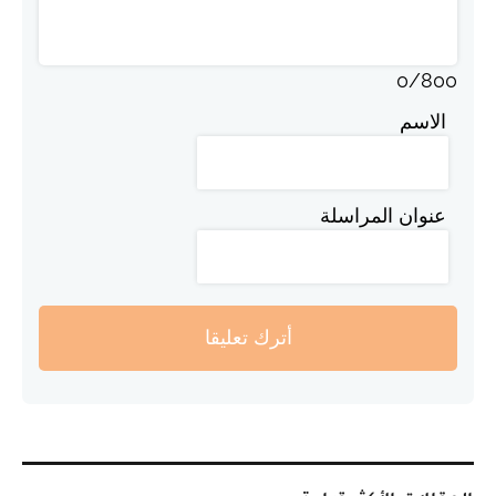
0
/
800
الاسم
عنوان المراسلة
أترك تعليقا