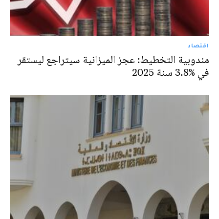
اقتصاد
مندوبية التخطيط: عجز الميزانية سيتراجع ليستقر
في %3.8 سنة 2025