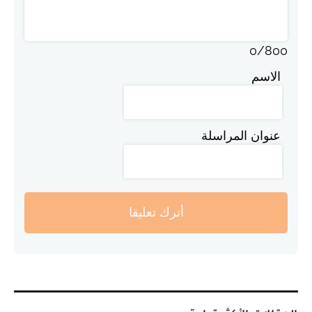
0
/
800
الاسم
عنوان المراسلة
أترك تعليقا