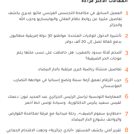
المقالات الأكثر قراءة
1
العميل السابق في مكافحة التجسس الفرنسي ماثيو غديري يكشف
تفاصيل مثيرة عن روابط نظام الملالي والبوليساريو وحزب الله
والجزائر
2
تأشيرة الدخول للولايات المتحدة: مواطنو 30 دولة إفريقية مطالبون
بدفع كفالة تصل إلى 20 ألف دولار
3
أضخم ثلاثة سدود بالمغرب: هل حافظت على نسب ملئها رغم
موجات الحر الصيفية؟
4
تفاصيل منشأة رياضية كبرى مرتقبة بالدار البيضاء
5
حرب الأرقام تعمق أزمة سبتة وتضع إسبانيا في مواجهة التضارب
المؤسساتي
6
المعارضة التونسية تراسل الرئيس الجزائري عبد المجيد تبون: دعمك
لقيس سعيد يكرس الدكتاتورية.. وسيادة تونس خط أحمر
7
«مطارِدو سموم الصيف».. رحلة ميدانية مع فرقة لمكافحة القوارض
والزواحف بشوارع الدار البيضاء
8
تقرير أمني يكشف المستور: «أيادي جزائرية» وجهت الاقتحام الجماعي