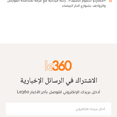
8
«مطارِدو سموم الصيف».. رحلة ميدانية مع فرقة لمكافحة القوارض
والزواحف بشوارع الدار البيضاء
الاشتراك في الرسائل الإخبارية
أدخل بريدك الإلكتروني للتوصل بآخر الأخبار Le360