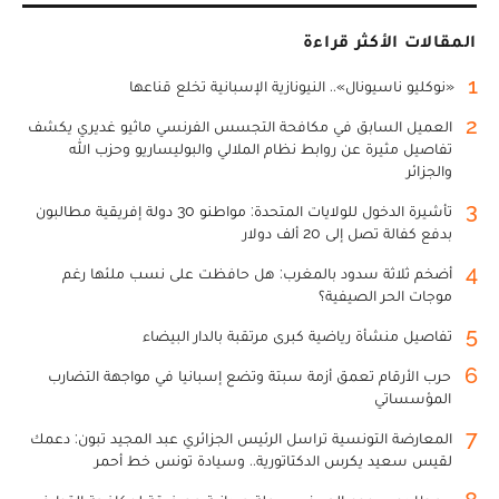
المقالات الأكثر قراءة
1
«نوكليو ناسيونال».. النيونازية الإسبانية تخلع قناعها
2
العميل السابق في مكافحة التجسس الفرنسي ماثيو غديري يكشف
تفاصيل مثيرة عن روابط نظام الملالي والبوليساريو وحزب الله
والجزائر
3
تأشيرة الدخول للولايات المتحدة: مواطنو 30 دولة إفريقية مطالبون
بدفع كفالة تصل إلى 20 ألف دولار
4
أضخم ثلاثة سدود بالمغرب: هل حافظت على نسب ملئها رغم
موجات الحر الصيفية؟
5
تفاصيل منشأة رياضية كبرى مرتقبة بالدار البيضاء
6
حرب الأرقام تعمق أزمة سبتة وتضع إسبانيا في مواجهة التضارب
المؤسساتي
7
المعارضة التونسية تراسل الرئيس الجزائري عبد المجيد تبون: دعمك
لقيس سعيد يكرس الدكتاتورية.. وسيادة تونس خط أحمر