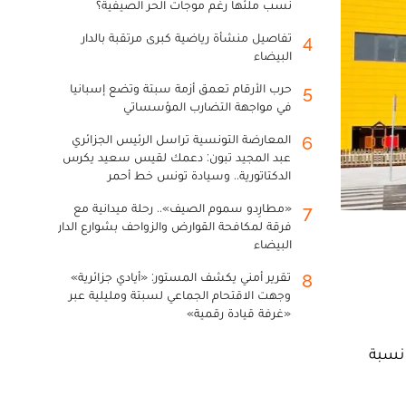
نسب ملئها رغم موجات الحر الصيفية؟
تفاصيل منشأة رياضية كبرى مرتقبة بالدار
4
البيضاء
حرب الأرقام تعمق أزمة سبتة وتضع إسبانيا
5
في مواجهة التضارب المؤسساتي
المعارضة التونسية تراسل الرئيس الجزائري
6
عبد المجيد تبون: دعمك لقيس سعيد يكرس
الدكتاتورية.. وسيادة تونس خط أحمر
«مطارِدو سموم الصيف».. رحلة ميدانية مع
7
فرقة لمكافحة القوارض والزواحف بشوارع الدار
البيضاء
تقرير أمني يكشف المستور: «أيادي جزائرية»
8
وجهت الاقتحام الجماعي لسبتة ومليلية عبر
«غرفة قيادة رقمية»
 نسبة