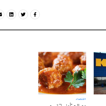
اقتصاد
سس
مصالح "أونسا" تسحب