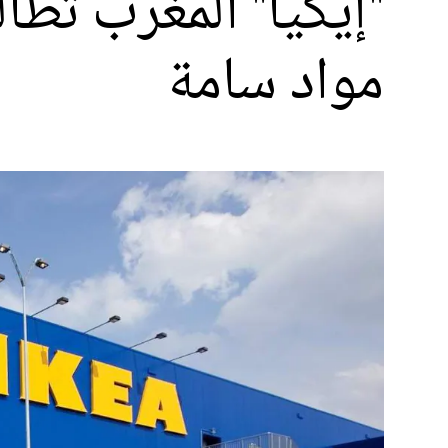
"إيكيا" المغرب تطا
مواد سامة