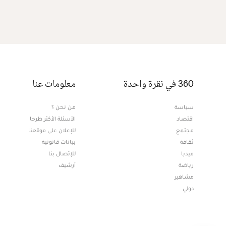
360 في نقرة واحدة
معلومات عنا
سياسة
من نحن ؟
اقتصاد
الأسئلة الأكثر طرحا
مجتمع
للإعلان على موقعنا
ثقافة
بيانات قانونية
ميديا
للإتصال بنا
Opens in new window
رياضة
أرشيف
مشاهير
دولي