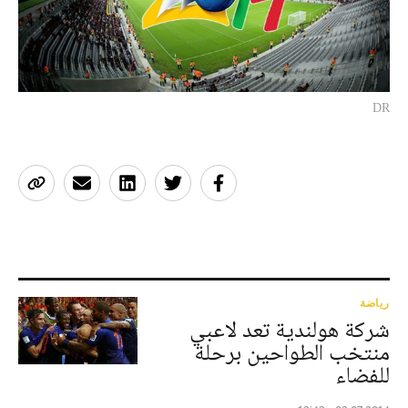
DR
رياضة
شركة هولندية تعد لاعبي
منتخب الطواحين برحلة
للفضاء