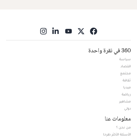
ns in new window
360 في نقرة واحدة
سياسة
اقتصاد
مجتمع
ثقافة
ميديا
Opens in new window
رياضة
مشاهير
دولي
معلومات عنا
من نحن ؟
الأسئلة الأكثر طرحا