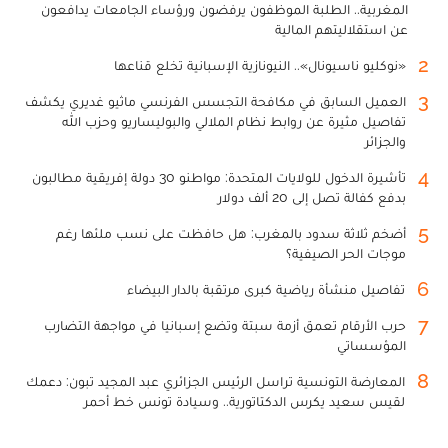
المغربية.. الطلبة الموظفون يرفضون ورؤساء الجامعات يدافعون
عن استقلاليتهم المالية
2
«نوكليو ناسيونال».. النيونازية الإسبانية تخلع قناعها
3
العميل السابق في مكافحة التجسس الفرنسي ماثيو غديري يكشف
تفاصيل مثيرة عن روابط نظام الملالي والبوليساريو وحزب الله
والجزائر
4
تأشيرة الدخول للولايات المتحدة: مواطنو 30 دولة إفريقية مطالبون
بدفع كفالة تصل إلى 20 ألف دولار
5
أضخم ثلاثة سدود بالمغرب: هل حافظت على نسب ملئها رغم
موجات الحر الصيفية؟
6
تفاصيل منشأة رياضية كبرى مرتقبة بالدار البيضاء
7
حرب الأرقام تعمق أزمة سبتة وتضع إسبانيا في مواجهة التضارب
المؤسساتي
8
المعارضة التونسية تراسل الرئيس الجزائري عبد المجيد تبون: دعمك
لقيس سعيد يكرس الدكتاتورية.. وسيادة تونس خط أحمر