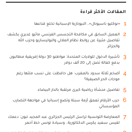
المقالات الأكثر قراءة
1
«نوكليو ناسيونال».. النيونازية الإسبانية تخلع قناعها
2
العميل السابق في مكافحة التجسس الفرنسي ماثيو غديري يكشف
تفاصيل مثيرة عن روابط نظام الملالي والبوليساريو وحزب الله
والجزائر
3
تأشيرة الدخول للولايات المتحدة: مواطنو 30 دولة إفريقية مطالبون
بدفع كفالة تصل إلى 20 ألف دولار
4
أضخم ثلاثة سدود بالمغرب: هل حافظت على نسب ملئها رغم
موجات الحر الصيفية؟
5
تفاصيل منشأة رياضية كبرى مرتقبة بالدار البيضاء
6
حرب الأرقام تعمق أزمة سبتة وتضع إسبانيا في مواجهة التضارب
المؤسساتي
7
المعارضة التونسية تراسل الرئيس الجزائري عبد المجيد تبون: دعمك
لقيس سعيد يكرس الدكتاتورية.. وسيادة تونس خط أحمر