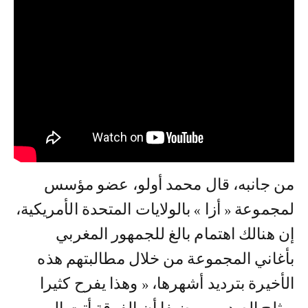
من جانبه، قال محمد أولو، عضو مؤسس
لمجموعة « أزا » بالولايات المتحدة الأمريكية،
إن هنالك اهتمام بالغ للجمهور المغربي
بأغاني المجموعة من خلال مطالبتهم هذه
الأخيرة بترديد أشهرها، « وهذا يفرح كثيرا