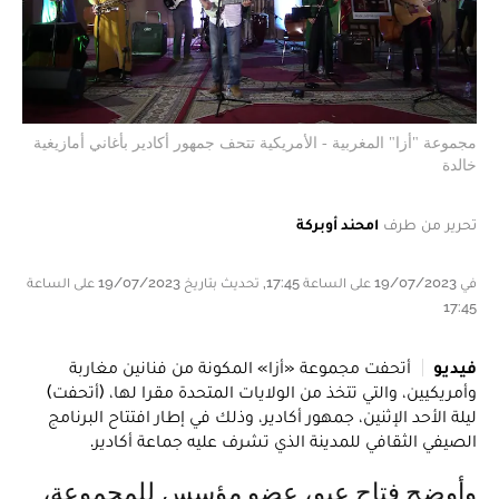
مجموعة "أزا" المغربية - الأمريكية تتحف جمهور أكادير بأغاني أمازيغية
خالدة
تحرير من طرف
امحند أوبركة
في 19/07/2023 على الساعة 17:45, تحديث بتاريخ 19/07/2023 على الساعة
17:45
فيديو
أتحفت مجموعة «أزا» المكونة من فنانين مغاربة
وأمريكيين، والتي تتخذ من الولايات المتحدة مقرا لها، (أتحفت)
ليلة الأحد الإثنين، جمهور أكادير، وذلك في إطار افتتاح البرنامج
الصيفي الثقافي للمدينة الذي تشرف عليه جماعة أكادير.
وأوضح فتاح عبو، عضو مؤسس للمجموعة،