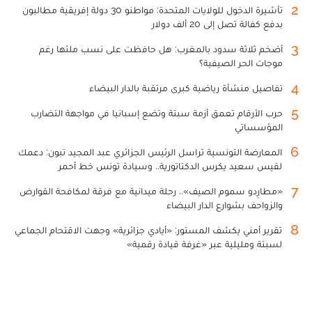
2
تأشيرة الدخول للولايات المتحدة: مواطنو 30 دولة إفريقية مطالبون
بدفع كفالة تصل إلى 20 ألف دولار
3
أضخم ثلاثة سدود بالمغرب: هل حافظت على نسب ملئها رغم
موجات الحر الصيفية؟
4
تفاصيل منشأة رياضية كبرى مرتقبة بالدار البيضاء
5
حرب الأرقام تعمق أزمة سبتة وتضع إسبانيا في مواجهة التضارب
المؤسساتي
6
المعارضة التونسية تراسل الرئيس الجزائري عبد المجيد تبون: دعمك
لقيس سعيد يكرس الدكتاتورية.. وسيادة تونس خط أحمر
7
«مطارِدو سموم الصيف».. رحلة ميدانية مع فرقة لمكافحة القوارض
والزواحف بشوارع الدار البيضاء
8
تقرير أمني يكشف المستور: «أيادي جزائرية» وجهت الاقتحام الجماعي
لسبتة ومليلية عبر «غرفة قيادة رقمية»