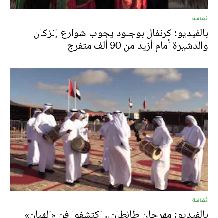
ثقافة
بالفيديو: كرنفال بوجلود يجوب شوارع إنزكان
والدشيرة أمام أزيد من 90 ألف متفرج
ثقافة
بالفيديو: مهرجان طانطان.. اكتشفوا فن «الهبان»