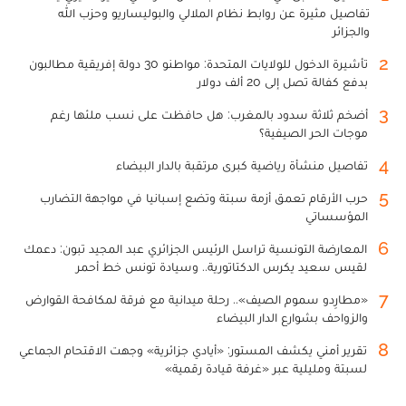
تفاصيل مثيرة عن روابط نظام الملالي والبوليساريو وحزب الله
والجزائر
2
تأشيرة الدخول للولايات المتحدة: مواطنو 30 دولة إفريقية مطالبون
بدفع كفالة تصل إلى 20 ألف دولار
3
أضخم ثلاثة سدود بالمغرب: هل حافظت على نسب ملئها رغم
موجات الحر الصيفية؟
4
تفاصيل منشأة رياضية كبرى مرتقبة بالدار البيضاء
5
حرب الأرقام تعمق أزمة سبتة وتضع إسبانيا في مواجهة التضارب
المؤسساتي
6
المعارضة التونسية تراسل الرئيس الجزائري عبد المجيد تبون: دعمك
لقيس سعيد يكرس الدكتاتورية.. وسيادة تونس خط أحمر
7
«مطارِدو سموم الصيف».. رحلة ميدانية مع فرقة لمكافحة القوارض
والزواحف بشوارع الدار البيضاء
8
تقرير أمني يكشف المستور: «أيادي جزائرية» وجهت الاقتحام الجماعي
لسبتة ومليلية عبر «غرفة قيادة رقمية»