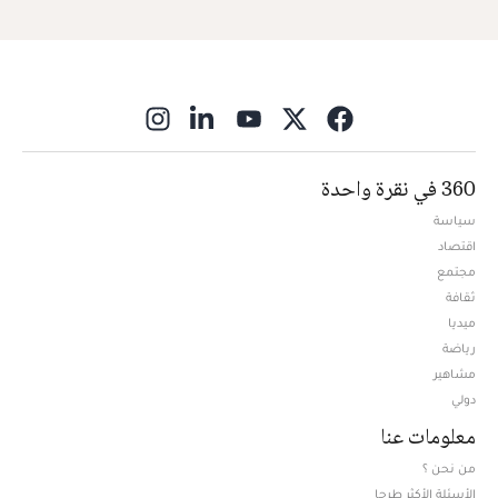
ns in new window
360 في نقرة واحدة
سياسة
اقتصاد
مجتمع
ثقافة
ميديا
Opens in new window
رياضة
مشاهير
دولي
معلومات عنا
من نحن ؟
الأسئلة الأكثر طرحا