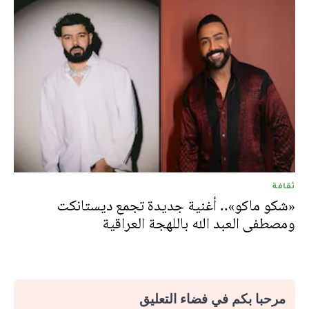
ثقافة
«شكو ماكو».. أغنية جديدة تجمع ديستانكت
ومصطفى العبد الله باللهجة العراقية
مرحبا بكم في فضاء التعليق