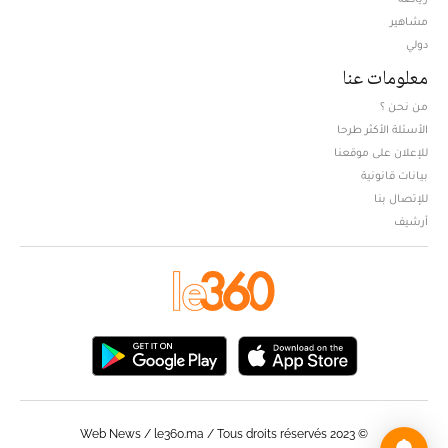
مشاهير
دولي
معلومات عنا
من نحن ؟
الأسئلة الأكثر طرحا
للإعلان على موقعنا
بيانات قانونية
للإتصال بنا
أرشيف
© Web News / le360.ma / Tous droits réservés 2023