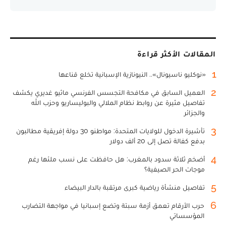
المقالات الأكثر قراءة
1
«نوكليو ناسيونال».. النيونازية الإسبانية تخلع قناعها
2
العميل السابق في مكافحة التجسس الفرنسي ماثيو غديري يكشف
تفاصيل مثيرة عن روابط نظام الملالي والبوليساريو وحزب الله
والجزائر
3
تأشيرة الدخول للولايات المتحدة: مواطنو 30 دولة إفريقية مطالبون
بدفع كفالة تصل إلى 20 ألف دولار
4
أضخم ثلاثة سدود بالمغرب: هل حافظت على نسب ملئها رغم
موجات الحر الصيفية؟
5
تفاصيل منشأة رياضية كبرى مرتقبة بالدار البيضاء
6
حرب الأرقام تعمق أزمة سبتة وتضع إسبانيا في مواجهة التضارب
المؤسساتي