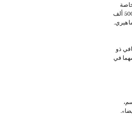
خاصة
بالصيد بالصقور والأمسيات الفنية، سجلت بعض منصات العرض أزيد من 500 ألف
اهيري.
في ذو
مهما في
سم،
ضا».