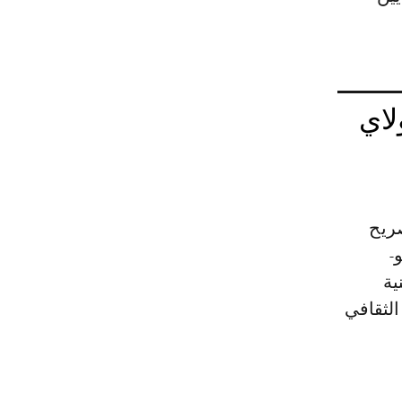
لاي
صريح
-
ية
الثقافي