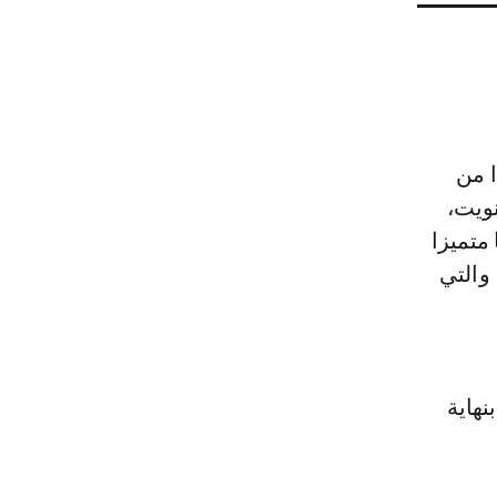
ا من
نويت،
متميزا
والتي
نهاية