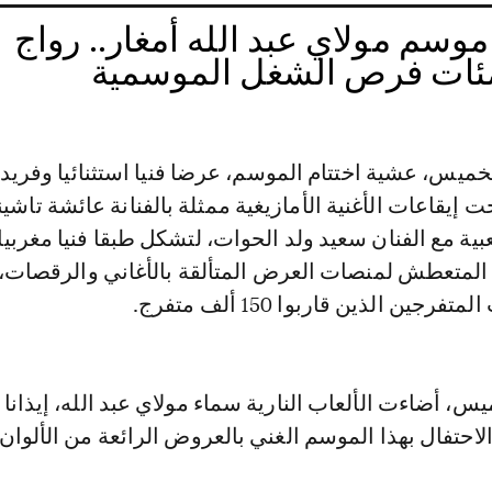
 موسم مولاي عبد الله أمغار.. رواج
مئات فرص الشغل الموسمية
يس، عشية اختتام الموسم، عرضا فنيا استثنائيا وفريد
 إيقاعات الأغنية الأمازيغية ممثلة بالفنانة عائشة تاشي
ة مع الفنان سعيد ولد الحوات، لتشكل طبقا فنيا مغربيا 
 المتعطش لمنصات العرض المتألقة بالأغاني والرقصات، 
جين الذين قاربوا 150 ألف متفرج.
س، أضاءت الألعاب النارية سماء مولاي عبد الله، إيذانا ب
احتفال بهذا الموسم الغني بالعروض الرائعة من الألوان