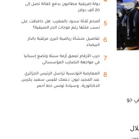
دولة إفريقية مطالبون بدفع كفالة تصل إلى
20 ألف دولار
أضخم ثلاثة سدود بالمغرب: هل حافظت على
5
نسب ملئها رغم موجات الحر الصيفية؟
تفاصيل منشأة رياضية كبرى مرتقبة بالدار
6
البيضاء
حرب الأرقام تعمق أزمة سبتة وتضع إسبانيا
7
في مواجهة التضارب المؤسساتي
المعارضة التونسية تراسل الرئيس الجزائري
8
عبد المجيد تبون: دعمك لقيس سعيد يكرس
الدكتاتورية.. وسيادة تونس خط أحمر
في جو
ها يوم 4 غشت الجاري، بحوالي 4 ملايين