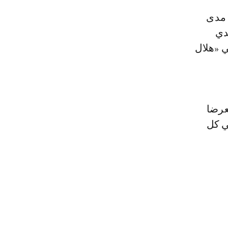
 مدى
دي
ي «هلال
عرضا
تي كل