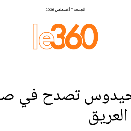
الجمعة
7
أغسطس
2026
 أحيدوس تصدح في صف
العريق