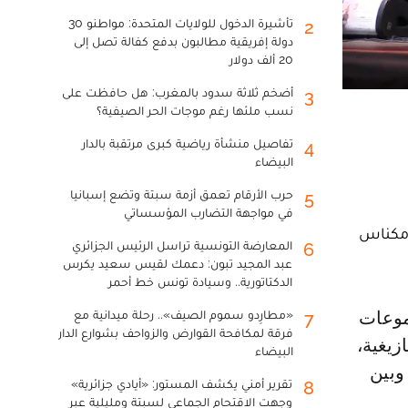
تأشيرة الدخول للولايات المتحدة: مواطنو 30
2
دولة إفريقية مطالبون بدفع كفالة تصل إلى
20 ألف دولار
أضخم ثلاثة سدود بالمغرب: هل حافظت على
3
نسب ملئها رغم موجات الحر الصيفية؟
تفاصيل منشأة رياضية كبرى مرتقبة بالدار
4
البيضاء
حرب الأرقام تعمق أزمة سبتة وتضع إسبانيا
5
في مواجهة التضارب المؤسساتي
 مكناس
المعارضة التونسية تراسل الرئيس الجزائري
6
عبد المجيد تبون: دعمك لقيس سعيد يكرس
الدكتاتورية.. وسيادة تونس خط أحمر
«مطارِدو سموم الصيف».. رحلة ميدانية مع
7
فرقة لمكافحة القوارض والزواحف بشوارع الدار
زيغية،
البيضاء
وبين
تقرير أمني يكشف المستور: «أيادي جزائرية»
8
وجهت الاقتحام الجماعي لسبتة ومليلية عبر