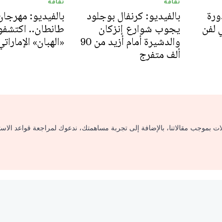
ثقافة
ثقافة
ورة
بالفيديو: كرنفال بوجلود
بالفيديو: مهرجان
ي لفن
يجوب شوارع إنزكان
طانطان.. اكتشفو
والدشيرة أمام أزيد من 90
«الهبان» الإماراتي
ألف متفرج
لات بموجب مقالاتنا، بالإضافة إلى تجربة مساهمتك، ندعوك لمراجعة قواعد الاس