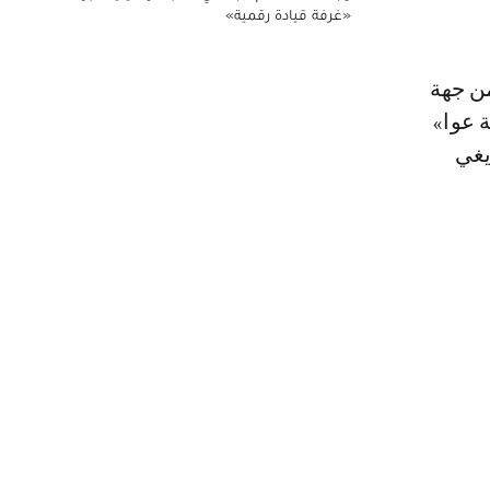
«غرفة قيادة رقمية»
ن جهة
 عوا»
يغي