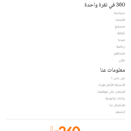
360 في نقرة واحدة
سياسة
اقتصاد
مجتمع
ثقافة
ميديا
Opens in new window
رياضة
مشاهير
دولي
معلومات عنا
من نحن ؟
الأسئلة الأكثر طرحا
للإعلان على موقعنا
بيانات قانونية
للإتصال بنا
أرشيف