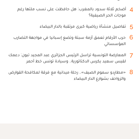
4
أضخم ثلاثة سدود بالمغرب: هل حافظت على نسب ملئها رغم
موجات الحر الصيفية؟
5
تفاصيل منشأة رياضية كبرى مرتقبة بالدار البيضاء
6
حرب الأرقام تعمق أزمة سبتة وتضع إسبانيا في مواجهة التضارب
المؤسساتي
7
المعارضة التونسية تراسل الرئيس الجزائري عبد المجيد تبون: دعمك
لقيس سعيد يكرس الدكتاتورية.. وسيادة تونس خط أحمر
8
«مطارِدو سموم الصيف».. رحلة ميدانية مع فرقة لمكافحة القوارض
والزواحف بشوارع الدار البيضاء