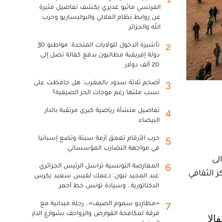
الفرنسي ماثيو غديري يكشف تفاصيل مثيرة
عن روابط نظام الملالي والبوليساريو وحزب
الله والجزائر
تأشيرة الدخول للولايات المتحدة: مواطنو 30
2
دولة إفريقية مطالبون بدفع كفالة تصل إلى
20 ألف دولار
أضخم ثلاثة سدود بالمغرب: هل حافظت على
3
نسب ملئها رغم موجات الحر الصيفية؟
تفاصيل منشأة رياضية كبرى مرتقبة بالدار
4
البيضاء
حرب الأرقام تعمق أزمة سبتة وتضع إسبانيا
5
في مواجهة التضارب المؤسساتي
لى
المعارضة التونسية تراسل الرئيس الجزائري
6
 الثقافي
عبد المجيد تبون: دعمك لقيس سعيد يكرس
الدكتاتورية.. وسيادة تونس خط أحمر
«مطارِدو سموم الصيف».. رحلة ميدانية مع
7
فرقة لمكافحة القوارض والزواحف بشوارع الدار