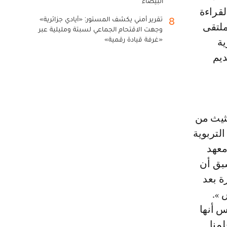
البيضاء
قراءة
تقرير أمني يكشف المستور: «أيادي جزائرية»
8
ملتقى
وجهت الاقتحام الجماعي لسبتة ومليلية عبر
«غرفة قيادة رقمية»
ية
يم
ثيث من
لتربوية
معهد
بق أن
ة بعد
 ».
 أنها
منا