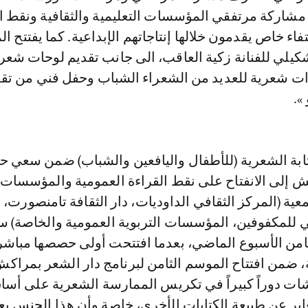
مشاركة مرتفقي المؤسسات التعليمية والثقافية ونقط ال
اء خاص يقدمون خلالها إنتاجاتهم الإبداعية. كما يفتتح ال
يلي للفنانة زكية العاقب، الى جانب تقديم لوحات شعر
ت شعرية للعديد من الشعراء الشباب وحفل فني من تقد
».
ابة الشعرية (للأطفال واليافعين والشباب) ضمن سعي ح
ش إلى الانفتاح على نقط القراءة العمومية والمؤسسات ا
معية (المركز الثقافي الداوديات، دار الثقافة تامنصورت، 
 للمكفوفين، المؤسسات التربوية العمومية والخاصة) س
امن الأسبوع الماضي، بعدما افتتحت أولى حصصها مباشر
، ضمن افتتاح الموسم الثامن لبرنامج دار الشعر بمراكش
ات دوراً كبيراً في تكريس الممارسة الشعرية على أساس
ر عن طبيعة الكتابات الأخرى، خاصة وأن هذا الجنس يعل