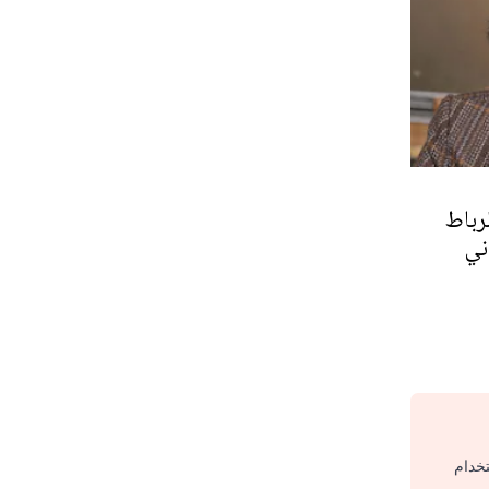
رباط
ني
تخدام