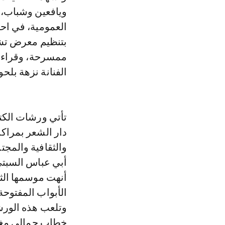
ويافعين وشباب، 
العمومية، في احتف
بتنظيم معرض تشك
ممسرحة، وقراءا
الفنانة نزهة بلحو 
تأتي ورشات الكت
دار الشعر بمراك
والثقافية والمجت
أبي عباس السبتي
أنهت موسمها الث
الأبواب المفتوحة
وتلعب هذه الورش
خطاب جمالي مغاي