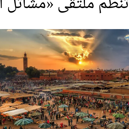
تنظم ملتقى «مشاتل ا